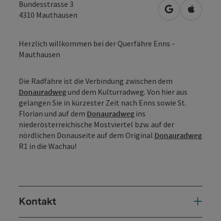
Bundesstrasse 3
in Google Map
in Apple
4310
Mauthausen
Herzlich willkommen bei der Querfähre Enns -
Mauthausen
Die Radfähre ist die Verbindung zwischen dem
Donauradweg
und dem Kulturradweg. Von hier aus
gelangen Sie in kürzester Zeit nach Enns sowie St.
Florian und auf dem
Donauradweg
ins
niederösterreichische Mostviertel bzw. auf der
nördlichen Donauseite auf dem Original
Donauradweg
R1 in die Wachau!
Kontakt