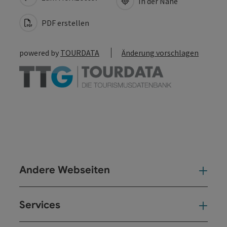
In der Nähe
PDF erstellen
powered by
TOURDATA
Änderung vorschlagen
Andere Webseiten
And
Services
Ser