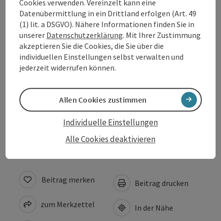
Cookies verwenden. Vereinzelt kann eine
Datenübermittlung in ein Drittland erfolgen (Art. 49
(1) lit. a DSGVO). Nähere Informationen finden Sie in
Ausstattung
unserer
Datenschutzerklärung
. Mit Ihrer Zustimmung
akzeptieren Sie die Cookies, die Sie über die
individuellen Einstellungen selbst verwalten und
Preise
jederzeit widerrufen können.
Eignung
Allen Cookies zustimmen
Barrierefreiheit
Individuelle Einstellungen
Alle Cookies deaktivieren
Beitrag merken
Beitrag drucken
zum Merkzettel
In der Nähe