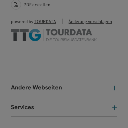
PDF erstellen
powered by
TOURDATA
Änderung vorschlagen
Andere Webseiten
And
Services
Ser