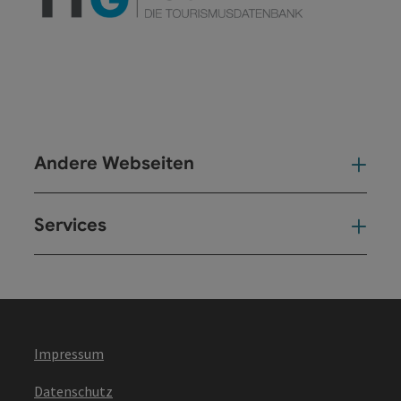
Andere Webseiten
And
Services
Ser
Impressum
Datenschutz