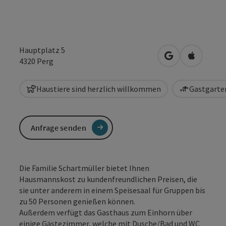
Hauptplatz 5
in Google Maps
in Apple 
4320
Perg
Haustiere sind herzlich willkommen
Gastgarten
Anfrage senden
Die Familie Schartmüller bietet Ihnen
Hausmannskost zu kundenfreundlichen Preisen, die
sie unter anderem in einem Speisesaal für Gruppen bis
zu 50 Personen genießen können.
Außerdem verfügt das Gasthaus zum Einhorn über
einige Gästezimmer, welche mit Dusche/Bad und WC