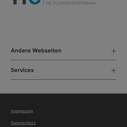
Andere Webseiten
And
Services
Ser
Impressum
Datenschutz