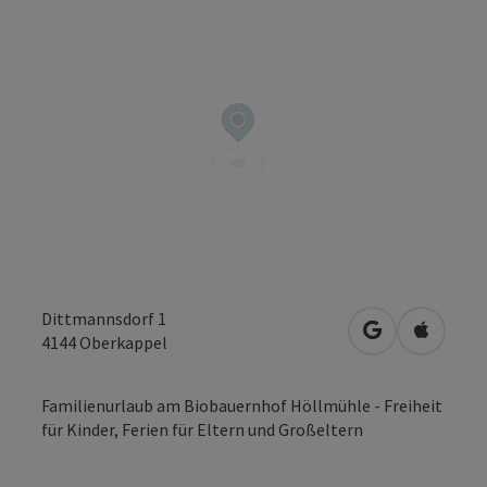
Dittmannsdorf 1
in Google Map
in Apple
4144
Oberkappel
Familienurlaub am Biobauernhof Höllmühle - Freiheit
für Kinder, Ferien für Eltern und Großeltern