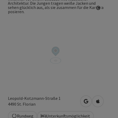
Copyrigh
Leopold-Kotzmann-Straße 1
in Google Maps 
in Apple M
4490
St. Florian
Rundweg
Unterkunftsmöglichkeit