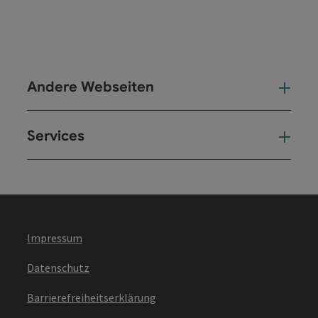
Andere Webseiten
And
Services
Ser
Impressum
Datenschutz
Barrierefreiheitserklärung