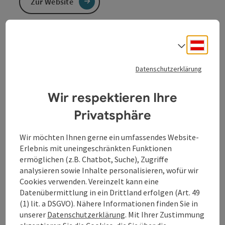
Zur Website
Du besuchst mit deiner Familie St. Florian und
Deuts
Sprach
möchtest eine spannende Tour erleben?
Du kennst St. Florian bereits wie deine Westentasche
Datenschutzerklärung
und möchtest es ganz neu entdecken?
Wir respektieren Ihre
App gratis downloaden und losspazieren!
https://content.hublz.art/?
Privatsphäre
link=https://hublz.art/content/stflorianBrucknerOutdoor
Wir möchten Ihnen gerne ein umfassendes Website-
Erlebnis mit uneingeschränkten Funktionen
Hublz zeigt euch den Weg auf Anton Bruckners Spuren
ermöglichen (z.B. Chatbot, Suche), Zugriffe
und hält bei jeder Station Spiele, Rätsel und
analysieren sowie Inhalte personalisieren, wofür wir
Überraschungen rund um den Komponisten bereit!
Cookies verwenden. Vereinzelt kann eine
Datenübermittlung in ein Drittland erfolgen (Art. 49
Dauer: ca. 90 Minuten (reine Gehzeit ca. 20 Minuten)
(1) lit. a DSGVO). Nähere Informationen finden Sie in
Startpunkt: Stiftshof beim Adlerbrunnen
unserer
Datenschutzerklärung
. Mit Ihrer Zustimmung