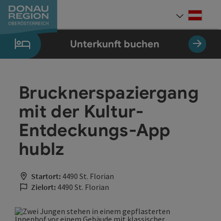
Accesskey
Accesskey
Accesskey
Accesskey
Accesskey
Accesskey
Zum Inhalt
Zur Navigation
Zum Seitenanfang
Zur Kontaktseite
Zum Impressum
Zur Startseite
[0]
[7]
[1]
[5]
[3]
[2]
Deut
Sprach
Unterkunft buchen
Brucknerspaziergang
mit der Kultur-
Entdeckungs-App
hublz
Startort:
4490 St. Florian
Zielort:
4490 St. Florian