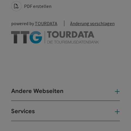
PDF erstellen
powered by
TOURDATA
Änderung vorschlagen
Andere Webseiten
And
Services
Ser