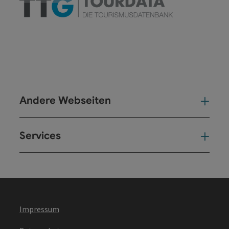
Andere Webseiten
And
Services
Ser
Impressum