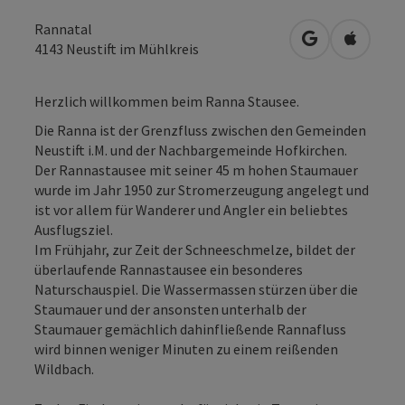
Rannatal
in Google Map
in Apple
4143
Neustift im Mühlkreis
Herzlich willkommen beim Ranna Stausee.
Die Ranna ist der Grenzfluss zwischen den Gemeinden
Neustift i.M. und der Nachbargemeinde Hofkirchen.
Der Rannastausee mit seiner 45 m hohen Staumauer
wurde im Jahr 1950 zur Stromerzeugung angelegt und
ist vor allem für Wanderer und Angler ein beliebtes
Ausflugsziel.
Im Frühjahr, zur Zeit der Schneeschmelze, bildet der
überlaufende Rannastausee ein besonderes
Naturschauspiel. Die Wassermassen stürzen über die
Staumauer und der ansonsten unterhalb der
Staumauer gemächlich dahinfließende Rannafluss
wird binnen weniger Minuten zu einem reißenden
Wildbach.