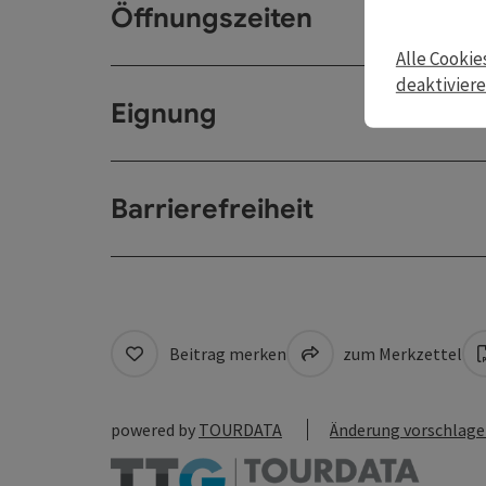
Öffnungszeiten
Alle Cookie
deaktivier
Eignung
Barrierefreiheit
Beitrag merken
zum Merkzettel
powered by
TOURDATA
Änderung vorschlag