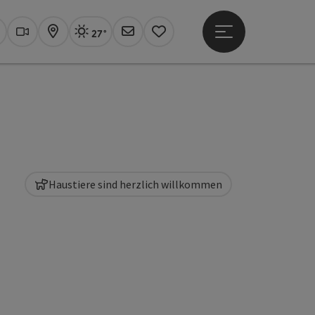
27°
Hauptmenü öffne
Aktuelles Wetter
Linz, sonnig
uchen
Webcams
Karte
Newsletter
Merkzettel
Haustiere sind herzlich willkommen
t öffnen