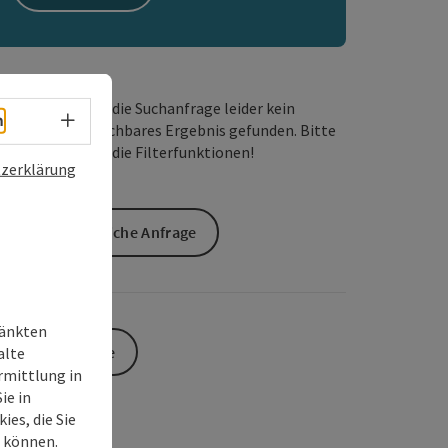
Wir haben für die Suchanfrage leider kein
Sprachwahl - Menü öffnen
h
passendes buchbares Ergebnis gefunden. Bitte
verändern Sie die Filterfunktionen!
zerklärung
Unverbindliche Anfrage
ränkten
Zur Website
alte
rmittlung in
ie in
ies, die Sie
n können.