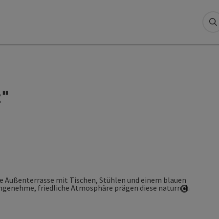
S
t"
Copyrigh