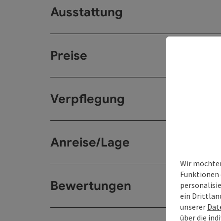
Ausstattung
Preise
Verpflegung
Anreise/Lage
Wir möchten
Funktionen 
Bewertungen
personalisi
ein Drittlan
unserer
Dat
über die ind