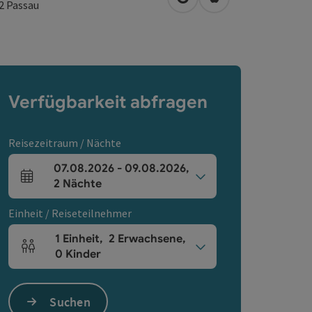
in Google Maps öffnen
in Apple Maps öffn
32
Passau
Verfügbarkeit abfragen
Reisezeitraum / Nächte
07.08.2026
-
09.08.2026
,
An- und Abreisefelder
2
Nächte
Einheit / Reiseteilnehmer
1
Einheit
,
2
Erwachsene
,
Einheitenanzahl und Personenfelder
0
Kinder
Suchen