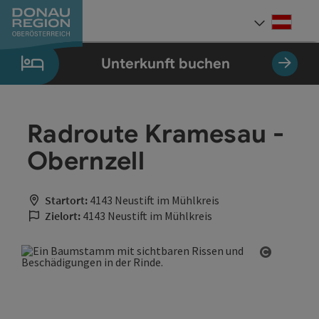
Accesskey
Accesskey
Accesskey
Accesskey
Accesskey
Accesskey
Zum Inhalt
Zur Navigation
Zum Seitenanfang
Zur Kontaktseite
Zum Impressum
Zur Startseite
[0]
[7]
[1]
[5]
[3]
[2]
Deut
Sprach
Unterkunft buchen
Radroute Kramesau -
Obernzell
Startort:
4143 Neustift im Mühlkreis
Zielort:
4143 Neustift im Mühlkreis
Copyrigh