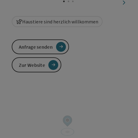
nächst
Haustiere sind herzlich willkommen
Anfrage senden
Zur Website