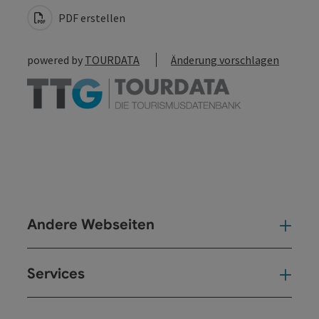
PDF erstellen
powered by
TOURDATA
Änderung vorschlagen
Andere Webseiten
And
Services
Ser