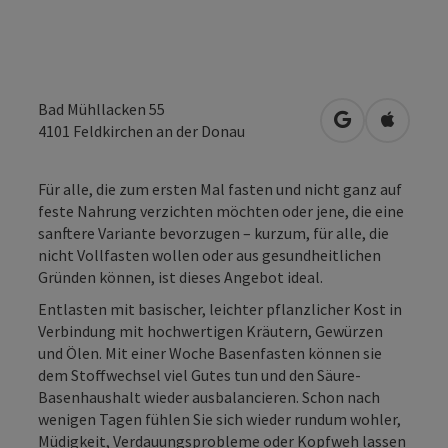
Bad Mühllacken 55
in Google Map
in Apple
4101
Feldkirchen an der Donau
Für alle, die zum ersten Mal fasten und nicht ganz auf
feste Nahrung verzichten möchten oder jene, die eine
sanftere Variante bevorzugen – kurzum, für alle, die
nicht Vollfasten wollen oder aus gesundheitlichen
Gründen können, ist dieses Angebot ideal.
Entlasten mit basischer, leichter pflanzlicher Kost in
Verbindung mit hochwertigen Kräutern, Gewürzen
und Ölen. Mit einer Woche Basenfasten können sie
dem Stoffwechsel viel Gutes tun und den Säure-
Basenhaushalt wieder ausbalancieren. Schon nach
wenigen Tagen fühlen Sie sich wieder rundum wohler,
Müdigkeit, Verdauungsprobleme oder Kopfweh lassen