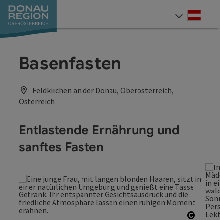
Accesskey
Accesskey
Accesskey
Accesskey
Accesskey
Accesskey
Zum Inhalt
Zur Navigation
Zum Seitenanfang
Zur Kontaktseite
Zum Impressum
Zur Startseite
[0]
[7]
[1]
[5]
[3]
[2]
Deut
Sprach
Basenfasten
Feldkirchen an der Donau, Oberösterreich,
Österreich
Entlastende Ernährung und
sanftes Fasten