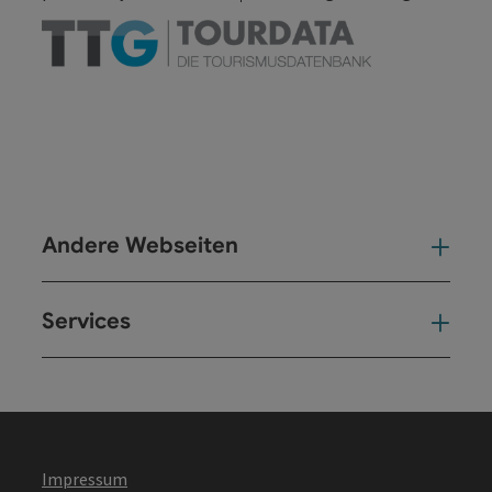
Andere Webseiten
And
Services
Ser
Impressum