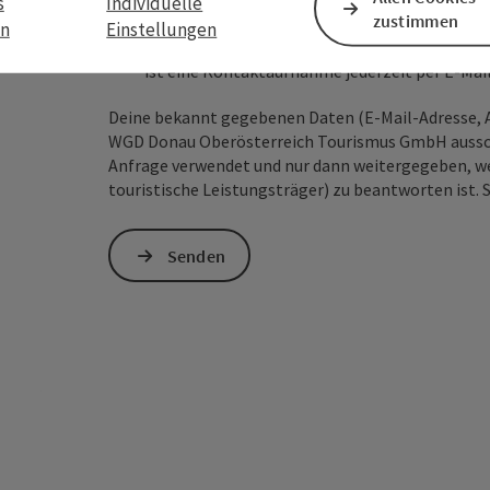
s
Individuelle
zustimmen
personenbezogene Daten (z. B. die IP-Adresse
en
Einstellungen
Absenden des Formulars werden die dafür erfor
ist eine Kontaktaufnahme jederzeit per E-Ma
Deine bekannt gegebenen Daten (E-Mail-Adresse, A
WGD Donau Oberösterreich Tourismus GmbH ausschl
Anfrage verwendet und nur dann weitergegeben, wen
touristische Leistungsträger) zu beantworten ist. 
Senden