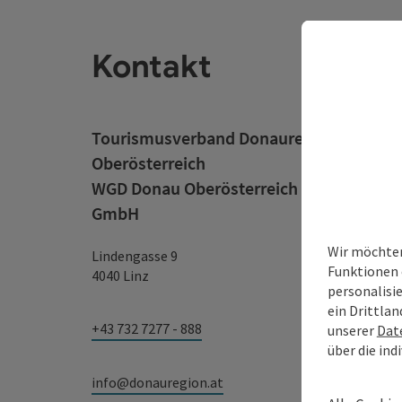
Kontakt
Tourismusverband Donauregion
Oberösterreich
WGD Donau Oberösterreich Tourismus
GmbH
Wir möchten
Lindengasse 9
Funktionen 
4040 Linz
personalisi
ein Drittlan
+43 732 7277 - 888
unserer
Dat
über die ind
info@donauregion.at