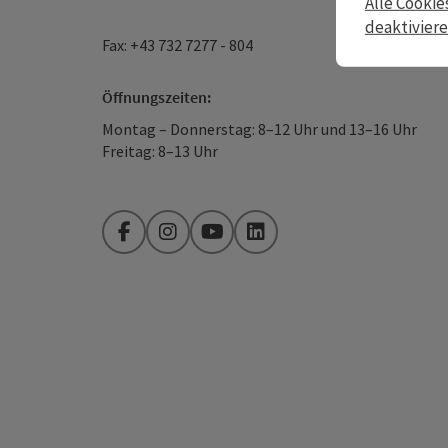
Alle Cookie
deaktivier
Fax: +43 732 7277 - 804
Öffnungszeiten:
Montag – Donnerstag: 8–12 Uhr und 13–16 Uhr
Freitag: 8–13 Uhr
Facebook
Instagram
YouTube
LinkedIn