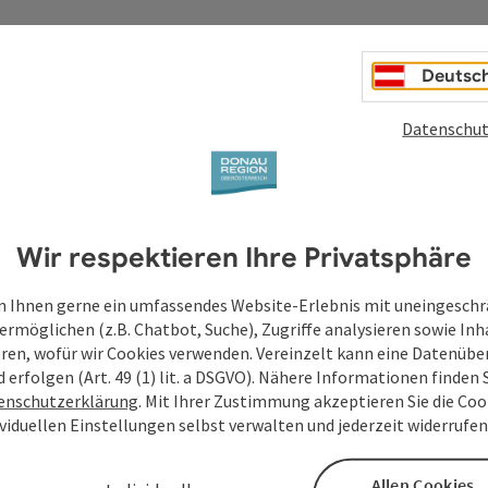
Deine Anfrage an di
Deutsc
Oberösterreich
Datenschut
Felder mit
*
sind Pflichtfelder
Wir respektieren Ihre Privatsphäre
Vorname
Nachname
 Ihnen gerne ein umfassendes Website-Erlebnis mit uneingesch
ermöglichen (z.B. Chatbot, Suche), Zugriffe analysieren sowie Inh
eren, wofür wir Cookies verwenden. Vereinzelt kann eine Datenübe
Unverbindliche Anfrage
*
d erfolgen (Art. 49 (1) lit. a DSGVO). Nähere Informationen finden S
enschutzerklärung
. Mit Ihrer Zustimmung akzeptieren Sie die Cook
ividuellen Einstellungen selbst verwalten und jederzeit widerrufe
Allen Cookies
Zum Schutz vor Spam wird Google reCAPTCHA