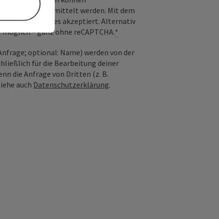
) an Google übermittelt werden. Mit dem
derlichen Cookies akzeptiert. Alternativ
il möglich – ganz ohne reCAPTCHA.
*
nfrage; optional: Name) werden von der
ießlich für die Bearbeitung deiner
n die Anfrage von Dritten (z. B.
Siehe auch
Datenschutzerklärung
.