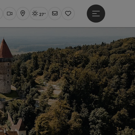
27°
Hauptmenü öffne
Aktuelles Wetter
Linz, sonnig
uchen
Webcams
Karte
Newsletter
Merkzettel