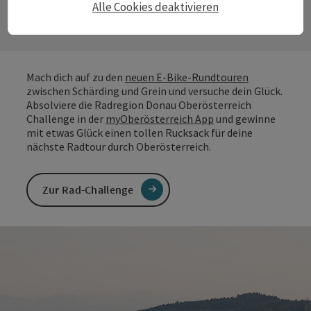
Alle Cookies deaktivieren
Mach dich auf zu den
neuen E-Bike-Rundtouren
zwischen Schärding und Grein und versuche dein Glück.
Absolviere die Radregion Donau Oberösterreich
Challenge in der
myOberösterreich App
und gewinne
mit etwas Glück einen tollen Rucksack für deine
nächste Radtour durch Oberösterreich.
Zur Rad-Challenge