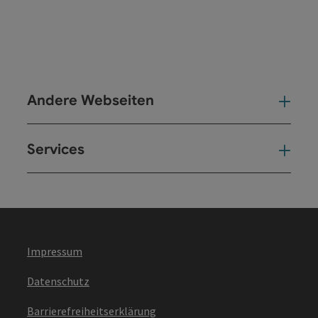
Andere Webseiten
And
Services
Ser
Impressum
Datenschutz
Barrierefreiheitserklärung