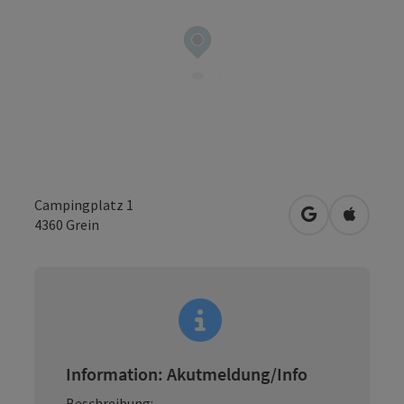
Campingplatz 1
in Google Map
in Apple
4360
Grein
Information: Akutmeldung/Info
Beschreibung: