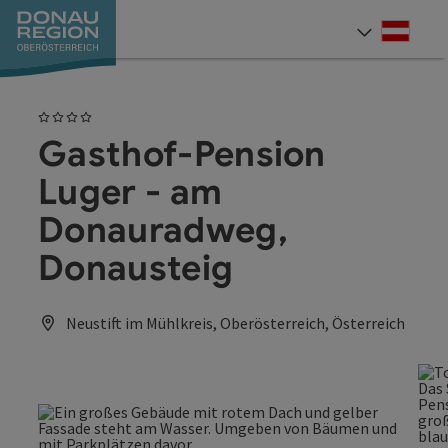
Accesskey
Accesskey
Accesskey
Accesskey
Accesskey
Accesskey
Zum Inhalt
Zur Navigation
Zum Seitenanfang
Zur Kontaktseite
Zum Impressum
Zur Startseite
[0]
[7]
[1]
[5]
[3]
[2]
Deut
Sprach
4 Sterne
Gasthof-Pension
Luger - am
Donauradweg,
Donausteig
Neustift im Mühlkreis, Oberösterreich, Österreich