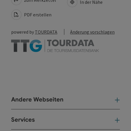
In der Nähe
PDF erstellen
powered by
TOURDATA
Änderung vorschlagen
Andere Webseiten
And
Services
Ser