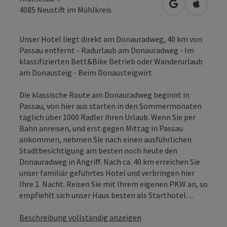
in Google Map
in Apple
4085
Neustift im Mühlkreis
Unser Hotel liegt direkt am Donauradweg, 40 km von
Passau entfernt - Radurlaub am Donauradweg - Im
klassifizierten Bett&Bike Betrieb oder Wanderurlaub
am Donausteig - Beim Donausteigwirt
Die klassische Route am Donauradweg beginnt in
Passau, von hier aus starten in den Sommermonaten
täglich über 1000 Radler ihren Urlaub. Wenn Sie per
Bahn anreisen, und erst gegen Mittag in Passau
ankommen, nehmen Sie nach einen ausführlichen
Stadtbesichtigung am besten noch heute den
Donauradweg in Angriff. Nach ca. 40 km erreichen Sie
unser familiär geführtes Hotel und verbringen hier
Ihre 1. Nacht. Reisen Sie mit Ihrem eigenen PKW an, so
empfiehlt sich unser Haus besten als Starthotel. ...
Beschreibung vollständig anzeigen