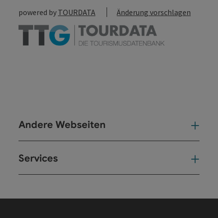
powered by
TOURDATA
Änderung vorschlagen
Andere Webseiten
And
Services
Ser