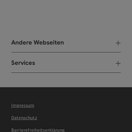
Andere Webseiten
And
Services
Ser
Impressum
Datenschutz
Barrierefreiheitserklärung