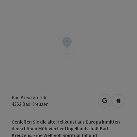
Bad Kreuzen 106
in Google Map
in Apple
4362
Bad Kreuzen
Genießen Sie die alte Heilkunst aus Europa inmitten
der schönen Mühlviertler Hügellandschaft Bad
Kreuzens. Eine Welt voll Spiritualität und