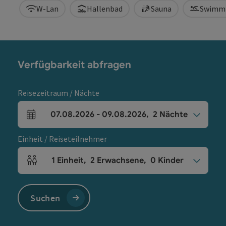
W-Lan
Hallenbad
Sauna
Swimm
Verfügbarkeit abfragen
Reisezeitraum / Nächte
07.08.2026
-
09.08.2026
,
2
Nächte
An- und Abreisefelder
Einheit / Reiseteilnehmer
1
Einheit
,
2
Erwachsene
,
0
Kinder
Einheitenanzahl und Personenfelder
Suchen