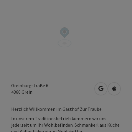
Greinburgstraße 6
in Google Map
in Apple
4360
Grein
Herzlich Willkommen im Gasthof Zur Traube.
In unserem Traditionsbetrieb kümmern wir uns
jederzeit um Ihr Wohlbefinden. Schmankerl aus Küche
und Keller laden ein zu Mühlviertler