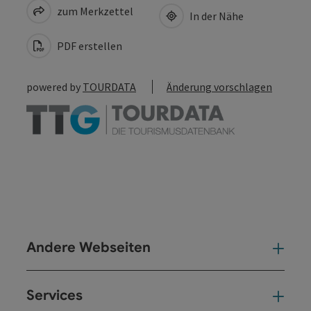
zum Merkzettel
In der Nähe
PDF erstellen
powered by
TOURDATA
Änderung vorschlagen
Andere Webseiten
And
Services
Ser