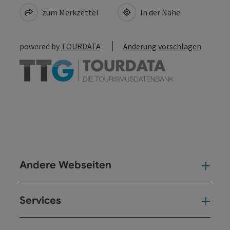
zum Merkzettel
In der Nähe
powered by
TOURDATA
Änderung vorschlagen
Andere Webseiten
And
Services
Ser