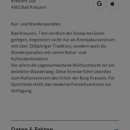
Kreuzen 20a
in Google Map
in Apple
4362
Bad Kreuzen
Kur- und Wanderparadies
Bad Kreuzen, 7 km nördlich der Donau bei Grein
gelegen, begeistert nicht nur als Kneippkurzentrum
mit über 150jähriger Tradition, sondern auch als
Wanderparadies mit vielen Natur- und
Kulturdenkmälern.
Vor allem die sagenumwobene Wolfsschlucht ist ein
beliebter Wanderweg. Diese Strecke führt überdies
zum Kulturzentrum des Ortes: der Burg Kreuzen. Für
Sportliche steht das moderne Freizeitzentrum zur
Verfügung.
Daten & Fakten