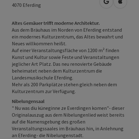
in Google Map
in Apple
4070
Eferding
Altes Gemäuer trifft moderne Architektur.
Aus dem Bräuhaus im Norden von Eferding entstand
ein modernes Kulturzentrum, das Altes bewahrt und
Neues willkommen heißt.
Auf einer Veranstaltungsfläche von 1200 m² finden
Kunst und Kultur sowie Feste und Veranstaltungen
jeglicher Art Platz. Das neu renovierte Gebäude
beheimatet neben dem Kulturzentrum die
Landesmusikschule Eferding.
Mehr als 200 Parkplätze stehen gleich neben dem
Kulturzentrum zur Verfügung.
Nibelungensaal
" Nu was diu küneginne ze Everdingen komen"- dieser
Originalauszug aus dem Nibelungenlied weist bereits
auf die Namensgebung des großen
Veranstaltungssaales im Bräuhaus hin, in Anlehnung
an Eferding- die Nibelungenstadt.