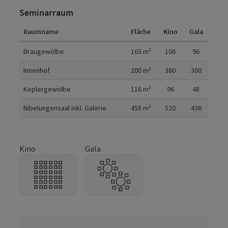
Seminarraum
Raumname
Fläche
Kino
Gala
Raumdetails
Braugewölbe
163
m²
106
96
Innenhof
200
m²
360
360
Keplergewölbe
116
m²
96
48
Nibelungensaal inkl. Galerie
458
m²
520
436
Kino
Gala