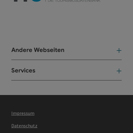
Andere Webseiten
And
Services
Ser
Impressum
Datenschutz