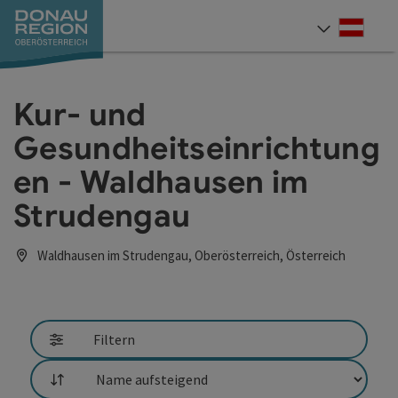
Accesskey
Accesskey
Accesskey
Accesskey
Accesskey
Accesskey
Zum Inhalt
Zur Navigation
Zum Seitenanfang
Zur Kontaktseite
Zum Impressum
Zur Startseite
[0]
[7]
[1]
[5]
[3]
[2]
Deut
Sprach
Kur- und
Gesundheitseinrichtung
en - Waldhausen im
Strudengau
Waldhausen im Strudengau, Oberösterreich, Österreich
Filtern
Sortierung