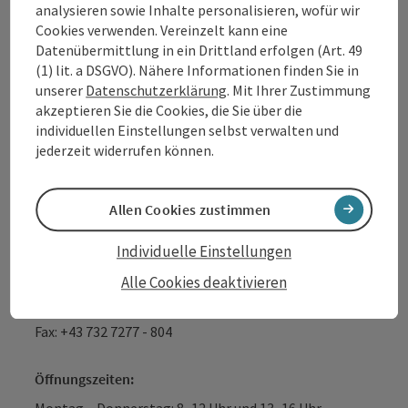
analysieren sowie Inhalte personalisieren, wofür wir
Tourismusverband Donauregion
Cookies verwenden. Vereinzelt kann eine
Oberösterreich
Datenübermittlung in ein Drittland erfolgen (Art. 49
(1) lit. a DSGVO). Nähere Informationen finden Sie in
WGD Donau Oberösterreich Tourismus
unserer
Datenschutzerklärung
. Mit Ihrer Zustimmung
GmbH
akzeptieren Sie die Cookies, die Sie über die
individuellen Einstellungen selbst verwalten und
Lindengasse 9
jederzeit widerrufen können.
4040 Linz
Allen Cookies zustimmen
+43 732 7277 - 888
Individuelle Einstellungen
info@donauregion.at
Alle Cookies deaktivieren
Fax: +43 732 7277 - 804
Öffnungszeiten: