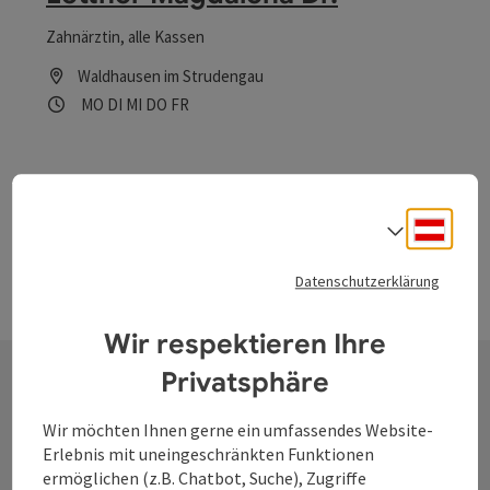
Zahnärztin, alle Kassen
Waldhausen im Strudengau
Öffnungszeiten
Montag geöffnet
Dienstag geöffnet
Mittwoch geöffnet
Donnerstag geöffnet
Freitag geöffnet
MO
DI
MI
DO
FR
Deuts
Sprach
Datenschutzerklärung
Wir respektieren Ihre
Privatsphäre
Kontakt
Wir möchten Ihnen gerne ein umfassendes Website-
Erlebnis mit uneingeschränkten Funktionen
ermöglichen (z.B. Chatbot, Suche), Zugriffe