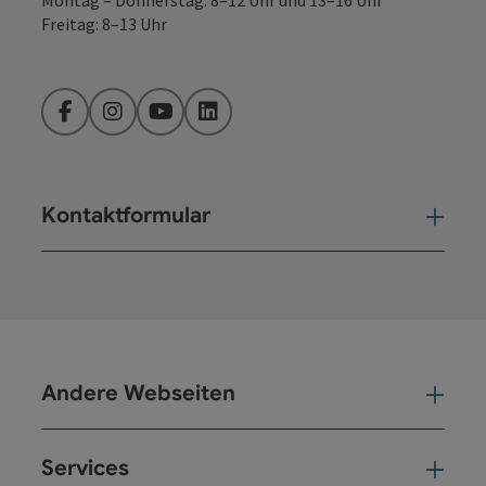
Montag – Donnerstag: 8–12 Uhr und 13–16 Uhr
Freitag: 8–13 Uhr
Facebook
Instagram
YouTube
LinkedIn
Kontaktformular
Kont
Andere Webseiten
And
Services
Ser