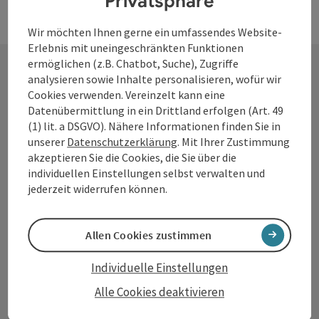
Privatsphäre
Wir möchten Ihnen gerne ein umfassendes Website-
Erlebnis mit uneingeschränkten Funktionen
ermöglichen (z.B. Chatbot, Suche), Zugriffe
analysieren sowie Inhalte personalisieren, wofür wir
Kontakt
Cookies verwenden. Vereinzelt kann eine
Datenübermittlung in ein Drittland erfolgen (Art. 49
(1) lit. a DSGVO). Nähere Informationen finden Sie in
unserer
Datenschutzerklärung
. Mit Ihrer Zustimmung
akzeptieren Sie die Cookies, die Sie über die
Tourismusverband Donauregion
individuellen Einstellungen selbst verwalten und
Oberösterreich
jederzeit widerrufen können.
WGD Donau Oberösterreich Tourismus
GmbH
Allen Cookies zustimmen
Lindengasse 9
Individuelle Einstellungen
4040 Linz
Alle Cookies deaktivieren
+43 732 7277 - 888