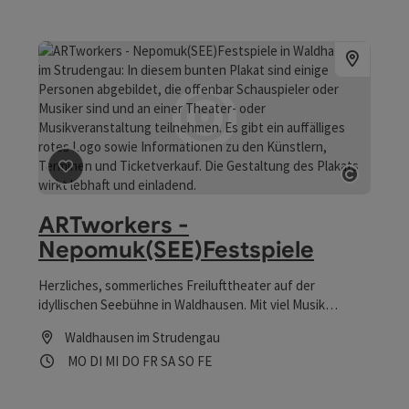
Beitrag merken
: ARTworkers - Nepomuk(SEE)Festspiel
Copyrig
ARTworkers -
Nepomuk(SEE)Festspiele
Herzliches, sommerliches Freilufttheater auf der
idyllischen Seebühne in Waldhausen. Mit viel Musik
begeistern wir unser Publikum!
Waldhausen im Strudengau
Öffnungszeiten
Montag geöffnet
Dienstag geöffnet
Mittwoch geöffnet
Donnerstag geöffnet
Freitag geöffnet
Samstag geöffnet
Sonntag geöffnet
Feiertag geöffnet
MO
DI
MI
DO
FR
SA
SO
FE