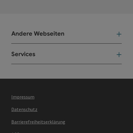
Andere Webseiten
And
Services
Ser
Impressum
Datenschutz
Barrierefreiheitserklärung