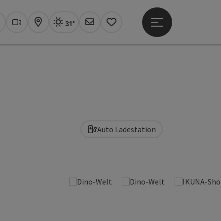
31°
Hauptmenü öffne
Aktuelles Wetter
Linz, sonnig
uchen
Webcams
Karte
Newsletter
Merkzettel
Auto Ladestation