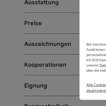
Ausstattung
Preise
Auszeichnungen
Wir möchten
Funktionen 
personalisi
ein Drittlan
Kooperationen
unserer
Dat
über die ind
Eignung
Alle Cookie
deaktivier