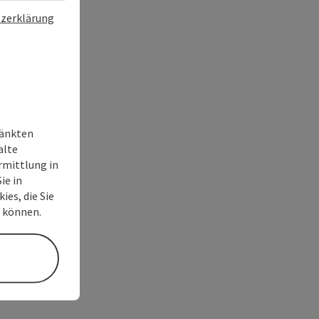
zerklärung
ränkten
alte
rmittlung in
ie in
ies, die Sie
n können.