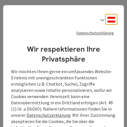
Deuts
Sprach
Angebotsinfos
Datenschutzerklärung
Gruppenangebot (für Gruppen geeignet)
Pauschalangebot ohne Übernachtung
Dauer: 1,00 Stunde
Wir respektieren Ihre
Leistungen
Privatsphäre
Fahrt mit dem Bummelzug
Mögliche Anreisetermine
Wir möchten Ihnen gerne ein umfassendes Website-
Mai bis Mitte Oktober
Erlebnis mit uneingeschränkten Funktionen
gegen Voranmeldung
ermöglichen (z.B. Chatbot, Suche), Zugriffe
analysieren sowie Inhalte personalisieren, wofür wir
Cookies verwenden. Vereinzelt kann eine
Buchen / Anfrage
Datenübermittlung in ein Drittland erfolgen (Art. 49
(1) lit. a DSGVO). Nähere Informationen finden Sie in
ab Preis
unserer
Datenschutzerklärung
. Mit Ihrer Zustimmung
€ 7,00 pro Person
akzeptieren Sie die Cookies, die Sie über die
buchbar ab 15 Personen