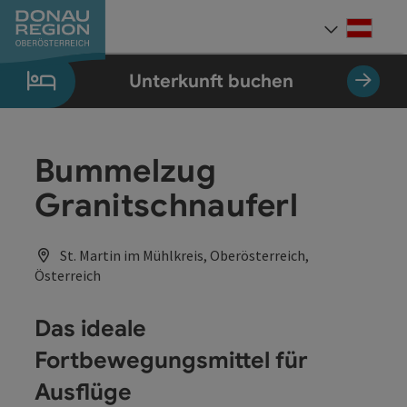
Accesskey
Accesskey
Accesskey
Accesskey
Accesskey
Accesskey
Zum Inhalt
Zur Navigation
Zum Seitenanfang
Zur Kontaktseite
Zum Impressum
Zur Startseite
[0]
[7]
[1]
[5]
[3]
[2]
Deut
Sprach
Unterkunft buchen
Bummelzug
Granitschnauferl
St. Martin im Mühlkreis, Oberösterreich,
Österreich
Das ideale
Fortbewegungsmittel für
Ausflüge