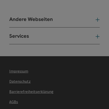
Andere Webseiten
And
Services
Ser
Impressum
Datenschutz
Barrierefreiheitserklärung
AGBs