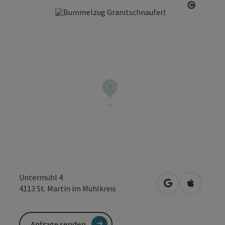
Copyrig
Untermühl 4
in Google Maps
in Apple 
4113
St. Martin im Mühlkreis
Anfrage senden