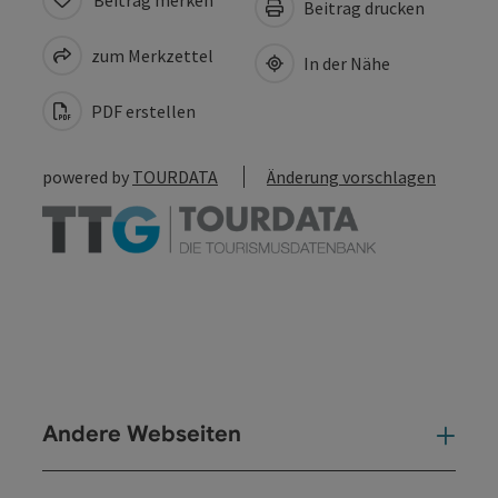
Beitrag drucken
zum Merkzettel
In der Nähe
PDF erstellen
powered by
TOURDATA
Änderung vorschlagen
Andere Webseiten
And