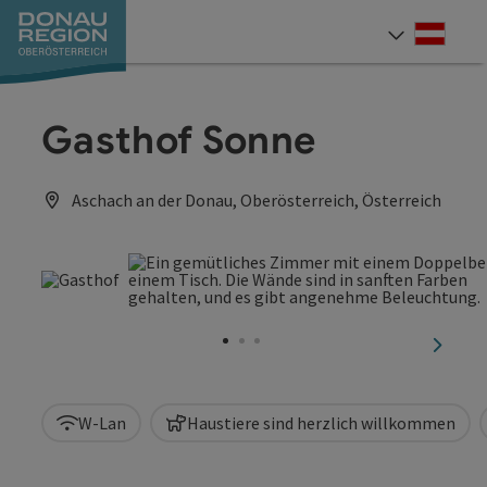
Accesskey
Accesskey
Accesskey
Accesskey
Accesskey
Accesskey
Zum Inhalt
Zur Navigation
Zum Seitenanfang
Zur Kontaktseite
Zum Impressum
Zur Startseite
[0]
[7]
[1]
[5]
[3]
[2]
Deut
Sprach
Gasthof Sonne
Aschach an der Donau, Oberösterreich, Österreich
nächst
W-Lan
Haustiere sind herzlich willkommen