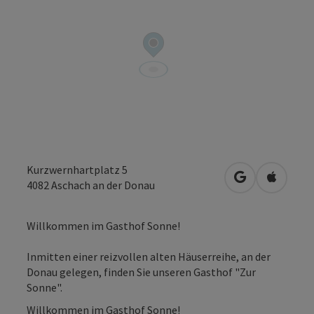
Kurzwernhartplatz 5
in Google Map
in Apple
4082
Aschach an der Donau
Willkommen im Gasthof Sonne!
Inmitten einer reizvollen alten Häuserreihe, an der
Donau gelegen, finden Sie unseren Gasthof "Zur
Sonne".
Willkommen im Gasthof Sonne!