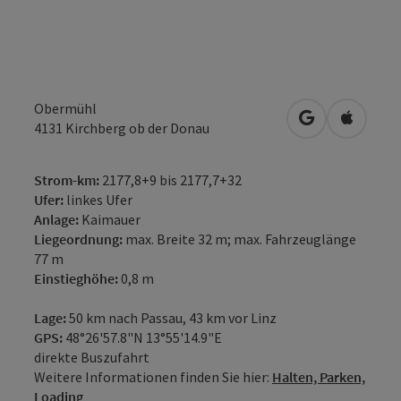
Obermühl
in Google Map
in Apple
4131
Kirchberg ob der Donau
Strom-km:
2177,8+9 bis 2177,7+32
Ufer:
linkes Ufer
Anlage:
Kaimauer
Liegeordnung:
max. Breite 32 m; max. Fahrzeuglänge
77 m
Einstieghöhe:
0,8 m
Lage:
50 km nach Passau, 43 km vor Linz
GPS:
48°26'57.8"N 13°55'14.9"E
direkte Buszufahrt
Weitere Informationen finden Sie hier:
Halten, Parken,
Loading