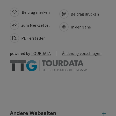
Beitrag merken
Beitrag drucken
zum Merkzettel
In der Nähe
PDF erstellen
powered by
TOURDATA
Änderung vorschlagen
Andere Webseiten
And