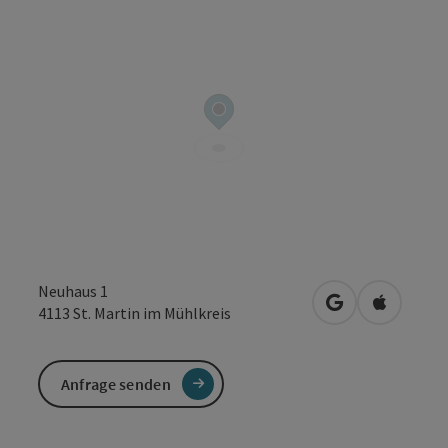
Neuhaus 1
in Google Maps
in Apple 
4113
St. Martin im Mühlkreis
Anfrage senden