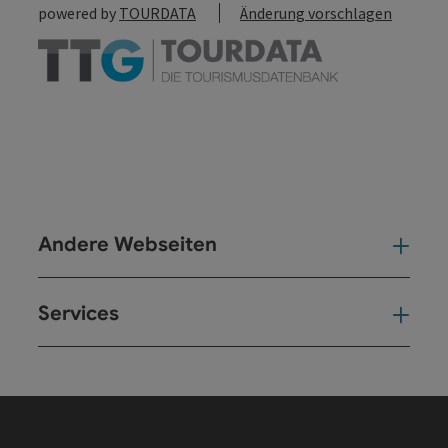
powered by
TOURDATA
Änderung vorschlagen
Andere Webseiten
And
Services
Ser