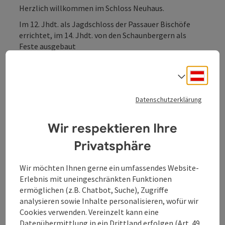
Herzlich willkommen im Schloss Neuhaus.
Im 12. Jhdt. als Jagdschloss der Passauer Bischöfe
errichtet, im 14. Jhdt. von den Schaunbergern als
Feste ausgebaut
Heute thront das Schloss Neuhaus mächtig über der
Deuts
Sprach
Donau. Das Schloss befindet sich seit 1918 im Besitz
der Familie Plappart und ist daher nicht für die
Datenschutzerklärung
Öffentlichkeit zugänglich. Aber auch ein Rundgang um
das Schloss, dessen Anlage eine Gesamtlänge von
etwa 300 m erreicht, lässt Romantiker von
Wir respektieren Ihre
Raubrittern und Burgfräuleins träumen!
Privatsphäre
Wir möchten Ihnen gerne ein umfassendes Website-
Erlebnis mit uneingeschränkten Funktionen
ermöglichen (z.B. Chatbot, Suche), Zugriffe
Kontakt
analysieren sowie Inhalte personalisieren, wofür wir
Cookies verwenden. Vereinzelt kann eine
Öffnungszeiten
Datenübermittlung in ein Drittland erfolgen (Art. 49