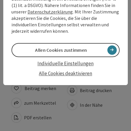
(1) lit. a DSGVO). Nähere Informationen finden Sie in
unserer
Datenschutzerklärung
. Mit Ihrer Zustimmung
Anreise/Lage
akzeptieren Sie die Cookies, die Sie über die
individuellen Einstellungen selbst verwalten und
jederzeit widerrufen können.
Eignung
Allen Cookies zustimmen
Barrierefreiheit
Individuelle Einstellungen
Alle Cookies deaktivieren
Beitrag merken
Beitrag drucken
zum Merkzettel
In der Nähe
PDF erstellen