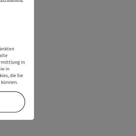
ränkten
alte
rmittlung in
ie in
ies, die Sie
n können.