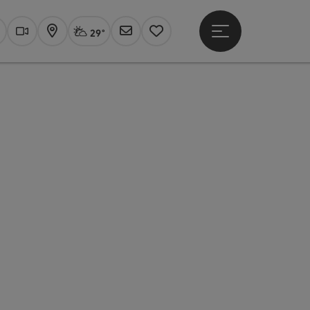
29°
Hauptmenü öffne
Aktuelles Wetter
Linz, stark bewölkt
uchen
Webcams
Karte
Newsletter
Merkzettel
t öffnen