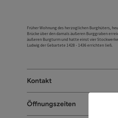
Früher Wohnung des herzoglichen Burghüters, heu
Brücke über den damals äußeren Burggraben erreich
äußeren Burgturm und hatte einst vier Stockwerke.
Ludwig der Gebartete 1428 - 1436 errichten ließ.
Kontakt
Öffnungszeiten