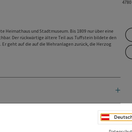
478
te Heimathaus und Stadtmuseum. Bis 1809 nur über eine
bar. Der rückwärtige ältere Teil aus Tuffstein bildete den
 Er geht auf die auf die Wehranlagen zurück, die Herzog
Deutsc
Datenschut