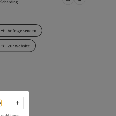
in Google Maps öffnen
in Apple Maps öffn
0
Schärding
Anfrage senden
Zur Website
Sprachwahl - Menü öffnen
h
zerklärung