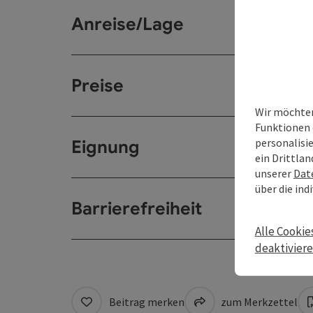
Anreise/Lage
Preise
Wir möchten
Funktionen 
personalisi
Eignung
ein Drittlan
unserer
Dat
über die ind
Barrierefreiheit
Alle Cookie
deaktivier
Beitrag merken
zum Merkzettel