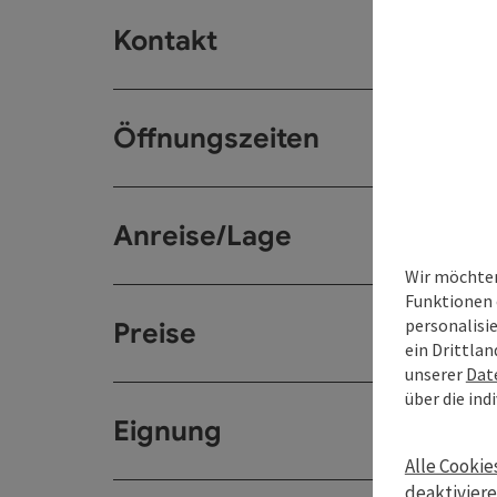
Kontakt
Öffnungszeiten
Anreise/Lage
Wir möchten
Funktionen 
personalisi
Preise
ein Drittlan
unserer
Dat
über die ind
Eignung
Alle Cookie
deaktivier