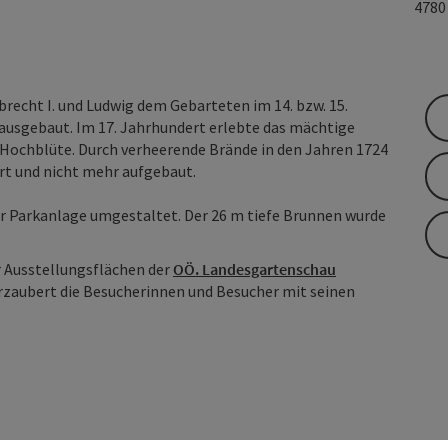
478
recht I. und Ludwig dem Gebarteten im 14. bzw. 15.
ausgebaut. Im 17. Jahrhundert erlebte das mächtige
Hochblüte. Durch verheerende Brände in den Jahren 1724
ört und nicht mehr aufgebaut.
er Parkanlage umgestaltet. Der 26 m tiefe Brunnen wurde
er Ausstellungsflächen der
OÖ. Landesgartenschau
erzaubert die Besucherinnen und Besucher mit seinen