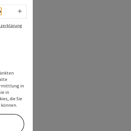
Sprachwahl - Menü öffnen
h
zerklärung
ränkten
alte
rmittlung in
ie in
ies, die Sie
n können.