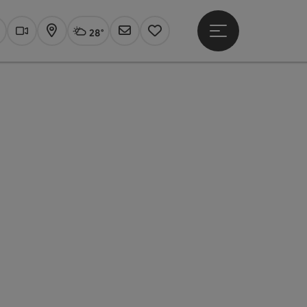
28°
Hauptmenü öffne
Aktuelles Wetter
Linz, wolkig
uchen
Webcams
Karte
Newsletter
Merkzettel
t öffnen