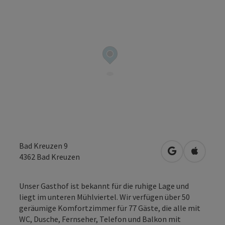
Bad Kreuzen 9
in Google Map
in Apple
4362
Bad Kreuzen
Unser Gasthof ist bekannt für die ruhige Lage und
liegt im unteren Mühlviertel. Wir verfügen über 50
geräumige Komfortzimmer für 77 Gäste, die alle mit
WC, Dusche, Fernseher, Telefon und Balkon mit