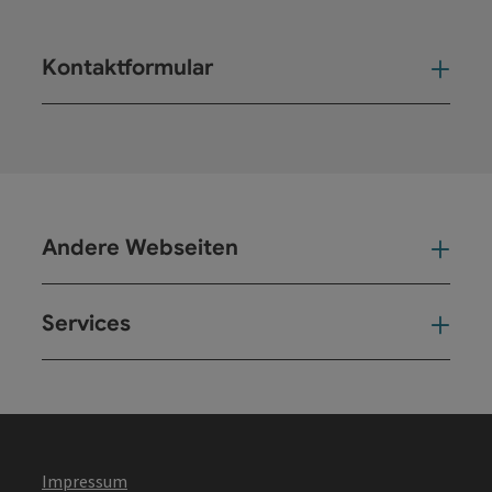
Kontaktformular
Kont
Andere Webseiten
And
Services
Ser
Impressum