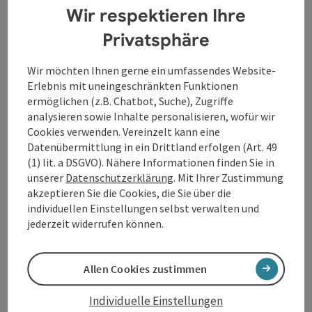
Wir respektieren Ihre
Privatsphäre
Wir möchten Ihnen gerne ein umfassendes Website-
Erlebnis mit uneingeschränkten Funktionen
Freizeit-Ticket OÖ
ermöglichen (z.B. Chatbot, Suche), Zugriffe
Mit dem
Freizeit-Ticket OÖ
vom OÖ.
analysieren sowie Inhalte personalisieren, wofür wir
Verkehrsverbund ist bereits die Anreise zum
Cookies verwenden. Vereinzelt kann eine
Ausflugsziel ein Erlebnis,
www.ooevv.at
.
Datenübermittlung in ein Drittland erfolgen (Art. 49
(1) lit. a DSGVO). Nähere Informationen finden Sie in
unserer
Datenschutzerklärung
. Mit Ihrer Zustimmung
Zum Freizeit-Ticket
akzeptieren Sie die Cookies, die Sie über die
individuellen Einstellungen selbst verwalten und
jederzeit widerrufen können.
Allen Cookies zustimmen
Busverbindung suchen
Individuelle Einstellungen