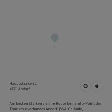
Hauptstraße 32
in Google Map
in Apple
4770
Andorf
Am besten Starten sie ihre Route beim Info-Point des
Tourismusverbandes Andorf. (VVA-Gelände,