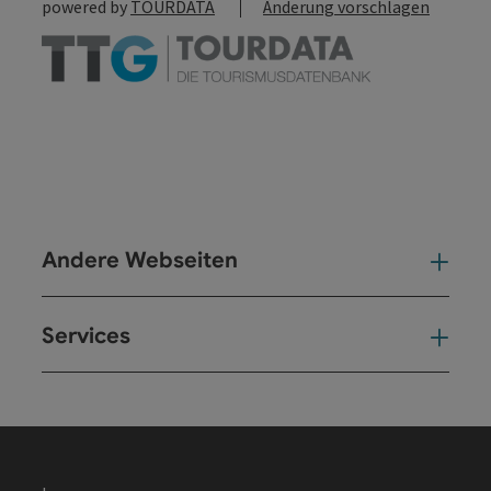
powered by
TOURDATA
Änderung vorschlagen
Andere Webseiten
And
Services
Ser