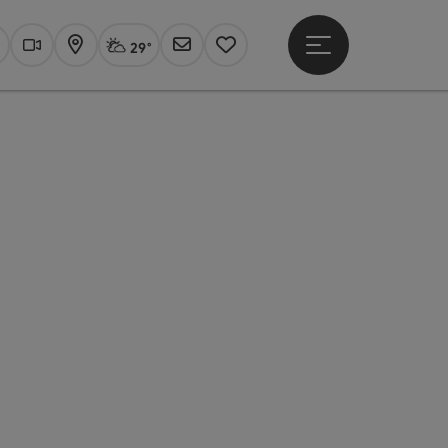
29°
Hauptmenü öffne
Aktuelles Wetter
Linz, stark bewölkt
uchen
Webcams
Karte
Newsletter
Merkzettel
t öffnen