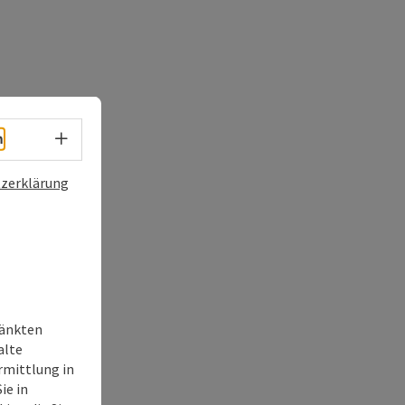
Sprachwahl - Menü öffnen
h
zerklärung
ränkten
alte
rmittlung in
ie in