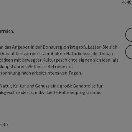
404
erreich.
: das Angebot in der Donauregion ist groß. Lassen Sie sich
 Donaublick von der traumhaften Naturkulisse der Donau
tädten mit bewegter Kulturgeschichte eignen sich ideal als
ungstouren. Wellness-Betriebe mit
pannung nach arbeitsintensiven Tagen.
Natur, Kultur und Genuss eine große Bandbreite für
r maßgeschneiderte, individuelle Rahmenprogramme:
mehr.