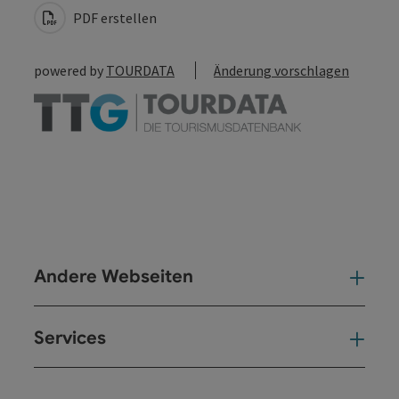
PDF erstellen
powered by
TOURDATA
Änderung vorschlagen
Andere Webseiten
And
Services
Ser