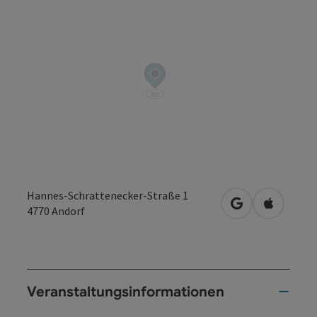
Hannes-Schrattenecker-Straße 1
in Google Maps
in Apple 
4770
Andorf
Veranstaltungsinformationen