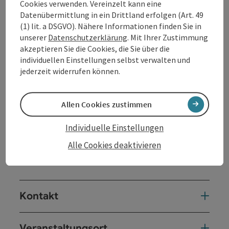
Cookies verwenden. Vereinzelt kann eine
Datenübermittlung in ein Drittland erfolgen (Art. 49
(1) lit. a DSGVO). Nähere Informationen finden Sie in
VK 16 € / AK 20 € literaturschiff.at/ticket
unserer
Datenschutzerklärung
. Mit Ihrer Zustimmung
ticket@literaturschiff.at
akzeptieren Sie die Cookies, die Sie über die
individuellen Einstellungen selbst verwalten und
SMS: 0660/768 64 33
jederzeit widerrufen können.
Karten ab Herbst auch im Gemeindeamt in Andorf
Allen Cookies zustimmen
(Bürgerservice) erhältlich.
Individuelle Einstellungen
ProgrammLiteraturschiff Herbst
Alle Cookies deaktivieren
2026
Kontakt
Veranstaltungsort