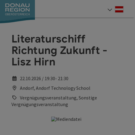
Accesskey
Accesskey
Accesskey
Accesskey
Accesskey
Accesskey
Zum Inhalt
Zur Navigation
Zum Seitenanfang
Zur Kontaktseite
Zum Impressum
Zur Startseite
[0]
[7]
[1]
[5]
[3]
[2]
Deut
Sprach
Literaturschiff
Richtung Zukunft -
Lisz Hirn
22.10.2026 / 19:30- 21:30
Andorf, Andorf Technology School
Vergnügungsveranstaltung, Sonstige
Vergnügungsveranstaltung