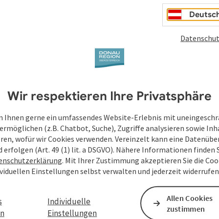
Deine bekannt gegebenen Daten (E-Mail-Adresse, A
Deutsc
WGD Donau Oberösterreich Tourismus GmbH ausschl
Anfrage verwendet und nur dann weitergegeben, wen
Datenschut
touristische Leistungsträger) zu beantworten ist. 
Senden
Wir respektieren Ihre Privatsphäre
 Ihnen gerne ein umfassendes Website-Erlebnis mit uneingesch
ermöglichen (z.B. Chatbot, Suche), Zugriffe analysieren sowie Inh
eren, wofür wir Cookies verwenden. Vereinzelt kann eine Datenübe
d erfolgen (Art. 49 (1) lit. a DSGVO). Nähere Informationen finden S
enschutzerklärung
. Mit Ihrer Zustimmung akzeptieren Sie die Cook
ividuellen Einstellungen selbst verwalten und jederzeit widerrufe
Allen Cookies
s
Individuelle
zustimmen
en
Einstellungen