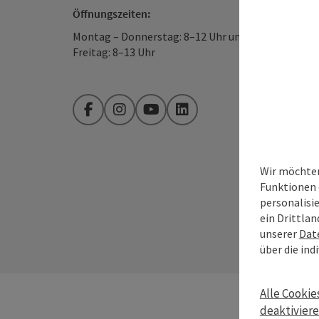
Öffnungszeiten:
Montag – Donnerstag: 8–12 Uhr und 13–16 Uhr
Freitag: 8–13 Uhr
Facebook
Instagram
YouTube
LinkedIn
Wir möchten
Funktionen 
personalisi
ein Drittlan
unserer
Dat
über die ind
Alle Cookie
deaktivier