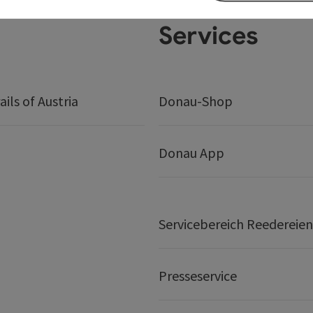
Services
ails of Austria
Donau-Shop
Donau App
Servicebereich Reedereien
Presseservice