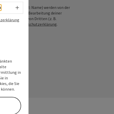
Sprachwahl - Menü öffnen
nfrage; optional: Name) werden von der
h
ießlich für die Bearbeitung deiner
n die Anfrage von Dritten (z. B.
zerklärung
Siehe auch
Datenschutzerklärung
.
ränkten
alte
rmittlung in
ie in
ies, die Sie
n können.