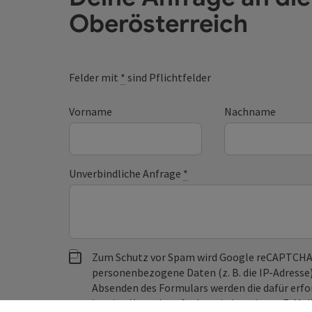
Oberösterreich
Felder mit
*
sind Pflichtfelder
Vorname
Nachname
Unverbindliche Anfrage
*
Zum Schutz vor Spam wird Google reCAPTCHA
personenbezogene Daten (z. B. die IP-Adresse
Absenden des Formulars werden die dafür erfor
ist eine Kontaktaufnahme jederzeit per E-Ma