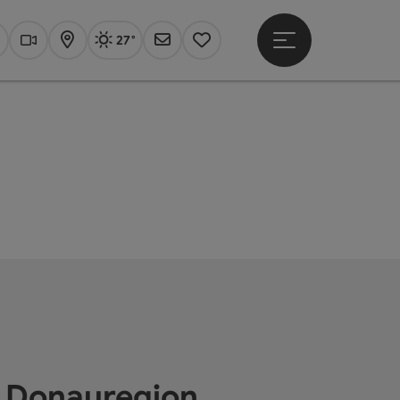
27°
Hauptmenü öffne
Aktuelles Wetter
Linz, sonnig
uchen
Webcams
Karte
Newsletter
Merkzettel
e Donauregion