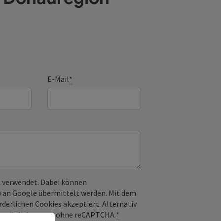
E-Mail
*
 verwendet. Dabei können
) an Google übermittelt werden. Mit dem
derlichen Cookies akzeptiert. Alternativ
il möglich – ganz ohne reCAPTCHA.
*