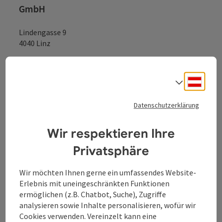
GmbH
Lindengasse 9
4040 Linz
+43 732 7277 - 888
Deuts
Sprach
info@donauregion.at
Datenschutzerklärung
Wir respektieren Ihre
Fax: +43 732 7277 - 804
Privatsphäre
Öffnungszeiten:
Wir möchten Ihnen gerne ein umfassendes Website-
Montag – Donnerstag: 8–12 Uhr und 13–16 Uhr
Erlebnis mit uneingeschränkten Funktionen
Freitag: 8–13 Uhr
ermöglichen (z.B. Chatbot, Suche), Zugriffe
analysieren sowie Inhalte personalisieren, wofür wir
Cookies verwenden. Vereinzelt kann eine