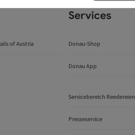
Services
ails of Austria
Donau-Shop
Donau App
Servicebereich Reedereien
Presseservice