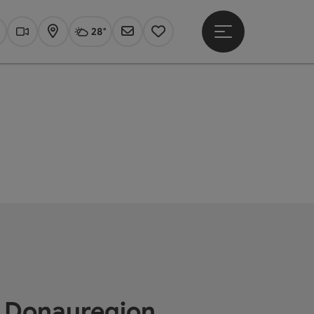
28°
Hauptmenü öffne
Aktuelles Wetter
Linz, wolkig
uchen
Webcams
Karte
Newsletter
Merkzettel
e Donauregion