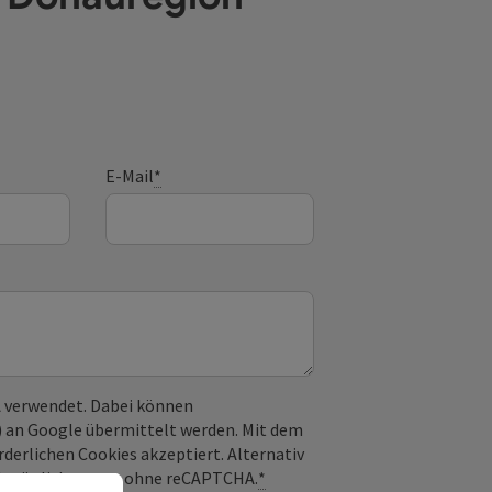
E-Mail
*
 verwendet. Dabei können
) an Google übermittelt werden. Mit dem
derlichen Cookies akzeptiert. Alternativ
il möglich – ganz ohne reCAPTCHA.
*