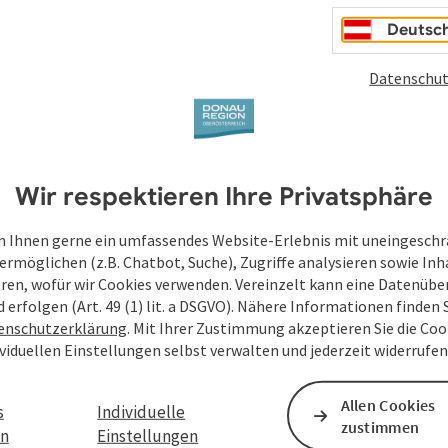
Deine bekannt gegebenen Daten (E-Mail-Adresse, A
Deutsc
WGD Donau Oberösterreich Tourismus GmbH ausschl
Anfrage verwendet und nur dann weitergegeben, wen
Datenschut
touristische Leistungsträger) zu beantworten ist. 
Senden
Wir respektieren Ihre Privatsphäre
 Ihnen gerne ein umfassendes Website-Erlebnis mit uneingesch
ermöglichen (z.B. Chatbot, Suche), Zugriffe analysieren sowie Inh
eren, wofür wir Cookies verwenden. Vereinzelt kann eine Datenübe
d erfolgen (Art. 49 (1) lit. a DSGVO). Nähere Informationen finden S
enschutzerklärung
. Mit Ihrer Zustimmung akzeptieren Sie die Cook
ividuellen Einstellungen selbst verwalten und jederzeit widerrufe
Allen Cookies
s
Individuelle
zustimmen
en
Einstellungen