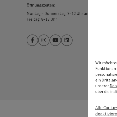
Öffnungszeiten:
Montag – Donnerstag: 8–12 Uhr und 13–16 Uhr
Freitag: 8–13 Uhr
Facebook
Instagram
YouTube
LinkedIn
Wir möchten
Funktionen 
personalisi
ein Drittlan
unserer
Dat
über die ind
Alle Cookie
deaktivier