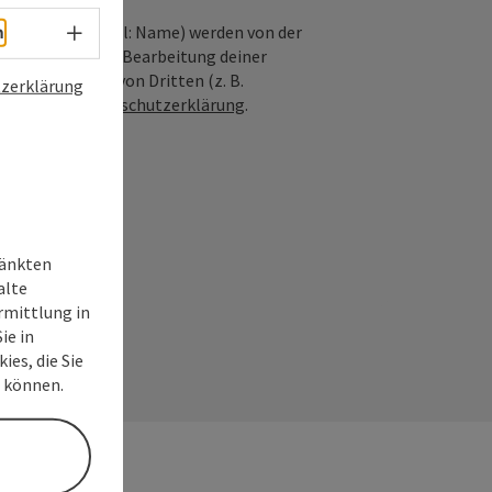
Sprachwahl - Menü öffnen
nfrage; optional: Name) werden von der
h
ießlich für die Bearbeitung deiner
n die Anfrage von Dritten (z. B.
zerklärung
Siehe auch
Datenschutzerklärung
.
ränkten
alte
rmittlung in
ie in
ies, die Sie
n können.