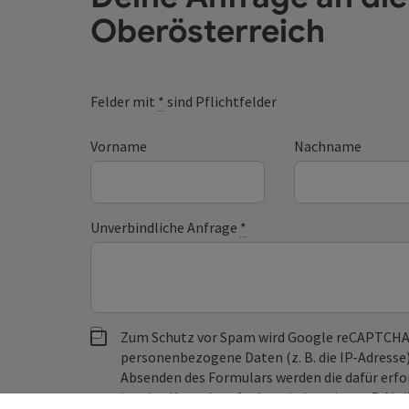
Oberösterreich
Felder mit
*
sind Pflichtfelder
Vorname
Nachname
Unverbindliche Anfrage
*
Zum Schutz vor Spam wird Google reCAPTCHA
personenbezogene Daten (z. B. die IP-Adresse
Absenden des Formulars werden die dafür erfor
ist eine Kontaktaufnahme jederzeit per E-Ma