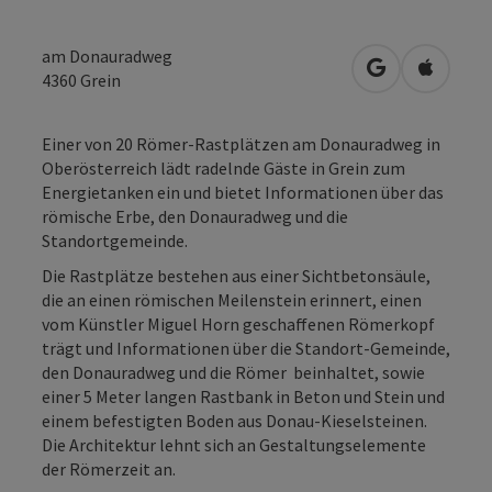
am Donauradweg
in Google Map
in Apple
4360
Grein
​Einer von 20 Römer-Rastplätzen am Donauradweg in
Oberösterreich lädt radelnde Gäste in Grein zum
Energietanken ein und bietet Informationen über das
römische Erbe, den Donauradweg und die
Standortgemeinde.
​Die Rastplätze bestehen aus einer Sichtbetonsäule,
die an einen römischen Meilenstein erinnert, einen
vom Künstler Miguel Horn geschaffenen Römerkopf
trägt und Informationen über die Standort-Gemeinde,
den Donauradweg und die Römer beinhaltet, sowie
einer 5 Meter langen Rastbank in Beton und Stein und
einem befestigten Boden aus Donau-Kieselsteinen.
Die Architektur lehnt sich an Gestaltungselemente
der Römerzeit an.