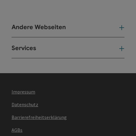
Andere Webseiten
And
Services
Ser
Impressum
Datenschutz
Barrierefreiheitserklärung
AGBs