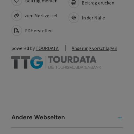
Beitrag merken
Beitrag drucken
zum Merkzettel
In der Nähe
PDF erstellen
powered by
TOURDATA
Änderung vorschlagen
Andere Webseiten
And