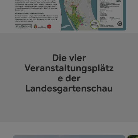
Copyri
Die vier
Veranstaltungsplätz
e der
Landesgartenschau