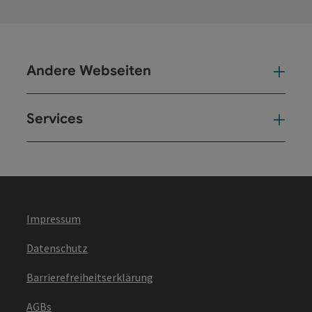
Andere Webseiten
And
Services
Ser
Impressum
Datenschutz
Barrierefreiheitserklärung
AGBs