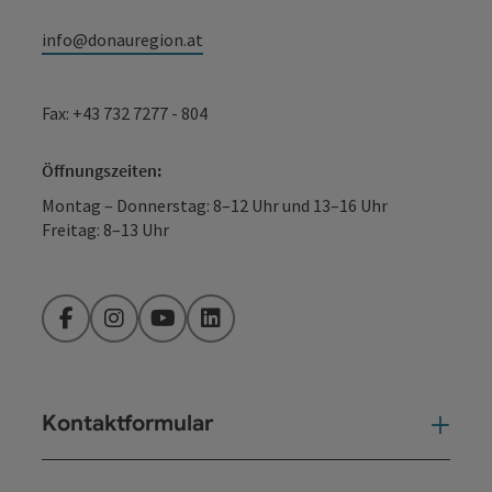
info@donauregion.at
Fax: +43 732 7277 - 804
Öffnungszeiten:
Montag – Donnerstag: 8–12 Uhr und 13–16 Uhr
Freitag: 8–13 Uhr
Facebook
Instagram
YouTube
LinkedIn
Kontaktformular
Kont