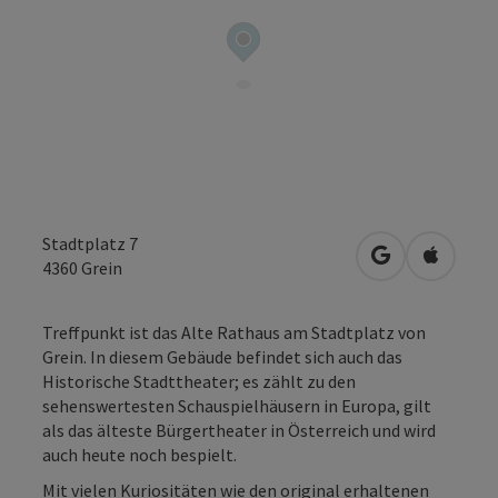
Stadtplatz 7
in Google Map
in Apple
4360
Grein
Treffpunkt ist das Alte Rathaus am Stadtplatz von
Grein. In diesem Gebäude befindet sich auch das
Historische Stadttheater; es zählt zu den
sehenswertesten Schauspielhäusern in Europa, gilt
als das älteste Bürgertheater in Österreich und wird
auch heute noch bespielt.
Mit vielen Kuriositäten wie den original erhaltenen