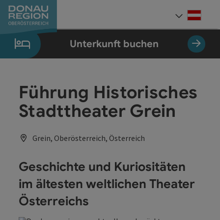
Accesskey
Accesskey
Accesskey
Accesskey
Accesskey
Accesskey
Zum Inhalt
Zur Navigation
Zum Seitenanfang
Zur Kontaktseite
Zum Impressum
Zur Startseite
[0]
[7]
[1]
[5]
[3]
[2]
Deut
Sprach
Unterkunft buchen
Führung Historisches
Stadttheater Grein
Grein, Oberösterreich, Österreich
Geschichte und Kuriositäten
im ältesten weltlichen Theater
Österreichs