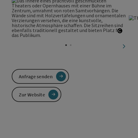
Copyri
nächst
Anfrage senden
Zur Website