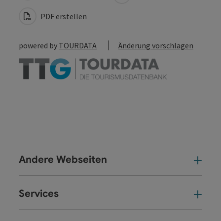
PDF erstellen
powered by
TOURDATA
Änderung vorschlagen
Andere Webseiten
And
Services
Ser