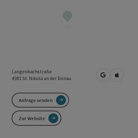
Langenbachstraße
in Google Maps
in Apple 
4381
St. Nikola an der Donau
Anfrage senden
Zur Website