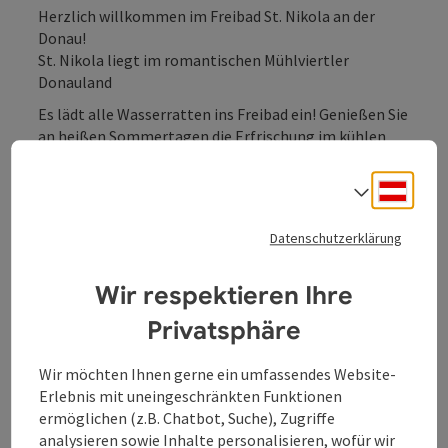
Herzlich willkommen im Freibad St. Nikola an der
Donau!
St. Nikola liegt im romantischen Mühlviertler
Donauland
Es lädt alle Wasserratten ins Freibad ein! Genießen Sie
an heißen Sommertagen die Erfrischung im kühlen
Naß!
Deuts
Sprach
Datenschutzerklärung
Kontakt
Wir respektieren Ihre
Privatsphäre
Öffnungszeiten
Wir möchten Ihnen gerne ein umfassendes Website-
Anreise/Lage
Erlebnis mit uneingeschränkten Funktionen
ermöglichen (z.B. Chatbot, Suche), Zugriffe
analysieren sowie Inhalte personalisieren, wofür wir