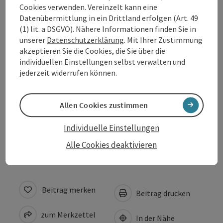
Sportarten
Cookies verwenden. Vereinzelt kann eine
Datenübermittlung in ein Drittland erfolgen (Art. 49
(1) lit. a DSGVO). Nähere Informationen finden Sie in
Ausstattung
unserer
Datenschutzerklärung
. Mit Ihrer Zustimmung
akzeptieren Sie die Cookies, die Sie über die
individuellen Einstellungen selbst verwalten und
Preise
jederzeit widerrufen können.
Eignung
Allen Cookies zustimmen
Individuelle Einstellungen
Barrierefreiheit
Alle Cookies deaktivieren
Beitrag merken
Beitrag drucken
zum Merkzettel
In der Nähe