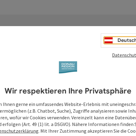
Deutsc
Datenschut
Deine Anfrage an di
Oberösterreich
Wir respektieren Ihre Privatsphäre
Felder mit
*
sind Pflichtfelder
 Ihnen gerne ein umfassendes Website-Erlebnis mit uneingesch
ermöglichen (z.B. Chatbot, Suche), Zugriffe analysieren sowie Inh
Vorname
Nachname
eren, wofür wir Cookies verwenden. Vereinzelt kann eine Datenübe
d erfolgen (Art. 49 (1) lit. a DSGVO). Nähere Informationen finden S
enschutzerklärung
. Mit Ihrer Zustimmung akzeptieren Sie die Cook