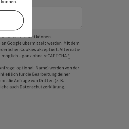
n können.
 verwendet. Dabei können
) an Google übermittelt werden. Mit dem
derlichen Cookies akzeptiert. Alternativ
il möglich – ganz ohne reCAPTCHA.
*
nfrage; optional: Name) werden von der
ießlich für die Bearbeitung deiner
n die Anfrage von Dritten (z. B.
Siehe auch
Datenschutzerklärung
.