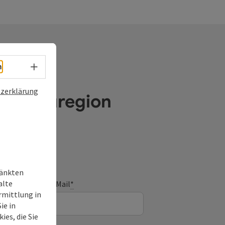
Sprachwahl - Menü öffnen
h
zerklärung
e Donauregion
ränkten
alte
E-Mail
*
rmittlung in
ie in
ies, die Sie