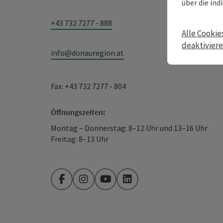
über die ind
+43 732 7277 - 888
Alle Cookie
deaktivier
info@donauregion.at
Fax: +43 732 7277 - 804
Öffnungszeiten:
Montag – Donnerstag: 8–12 Uhr und 13–16 Uhr
Freitag: 8–13 Uhr
Facebook
Instagram
YouTube
LinkedIn