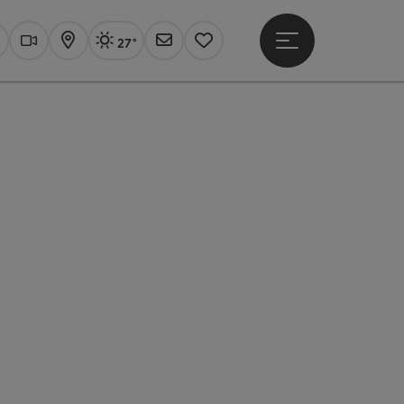
27°
Hauptmenü öffne
Aktuelles Wetter
Linz, sonnig
uchen
Webcams
Karte
Newsletter
Merkzettel