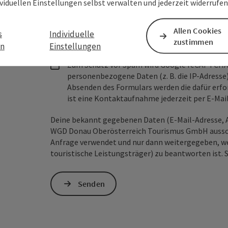
ividuellen Einstellungen selbst verwalten und jederzeit widerrufe
Unverbindliche Anfrage
*
Allen Cookies
s
Individuelle
zustimmen
en
Einstellungen
Zum Schutz vor Spam wird Google reCAPTCHA
personenbezogene Daten (z. B. die IP-Adresse
Absenden des Formulars werden die dafür erfor
ist eine Kontaktaufnahme jederzeit per E-Ma
Deine bekannt gegebenen Daten (E-Mail-Adresse, A
WGD Donau Oberösterreich Tourismus GmbH ausschl
Anfrage verwendet und nur dann weitergegeben, wen
touristische Leistungsträger) zu beantworten ist. 
Senden