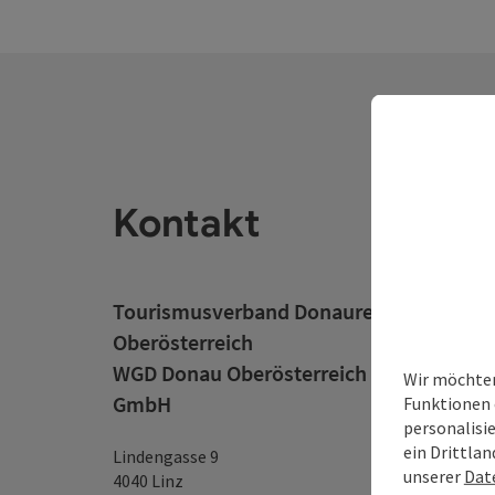
Kontakt
Tourismusverband Donauregion
Oberösterreich
WGD Donau Oberösterreich Tourismus
Wir möchten
GmbH
Funktionen 
personalisi
ein Drittlan
Lindengasse 9
unserer
Dat
4040 Linz