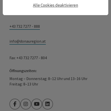
Alle Cookies deaktivieren
Lindengasse 9
4040 Linz
+43 732 7277 - 888
info@donauregion.at
Fax: +43 732 7277 - 804
Öffnungszeiten:
Montag – Donnerstag: 8–12 Uhr und 13–16 Uhr
Freitag: 8–13 Uhr
Facebook
Instagram
YouTube
LinkedIn