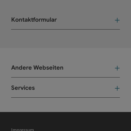
Kontaktformular
Kont
Andere Webseiten
And
Services
Ser
Impressum