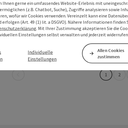
Beitrag merken
: Filialkirche Kasten
 Ihnen gerne ein umfassendes Website-Erlebnis mit uneingesch
ermöglichen (z.B. Chatbot, Suche), Zugriffe analysieren sowie Inh
eren, wofür wir Cookies verwenden. Vereinzelt kann eine Datenübe
Fische
d erfolgen (Art. 49 (1) lit. a DSGVO). Nähere Informationen finden S
enschutzerklärung
. Mit Ihrer Zustimmung akzeptieren Sie die Cook
Fischen in d
ividuellen Einstellungen selbst verwalten und jederzeit widerrufe
Vichtens
Beitrag merken
: Fischen in der Donau
Copyright öff
Öffnung
Mon
D
MO
DI
M
Allen Cookies
s
Individuelle
zustimmen
en
Einstellungen
Seite zurück
1
2