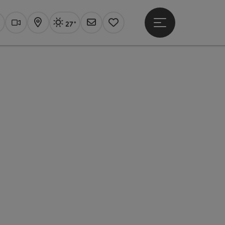
27°
Hauptmenü öffne
Aktuelles Wetter
Linz, sonnig
uchen
Webcams
Karte
Newsletter
Merkzettel