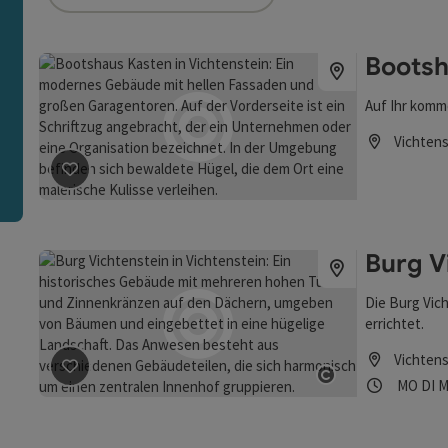
ie Liste stehen Filter zur Verfügung mit denen die Auswah
Bootsh
n
Auf Ihr komme
Vichtens
Öffnungszei
Beitrag merken
: Bootshaus Kasten
Burg V
Die Burg Vic
errichtet.
Vichtens
Öffnung
Mon
D
MO
DI
M
Beitrag merken
: Burg Vichtenstein
Copyright öff