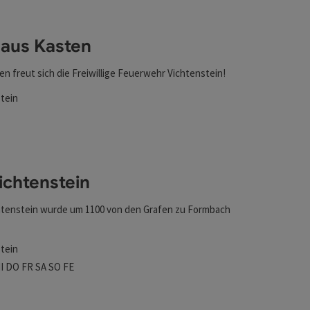
l verfeinert werden kann. Die Ergebnisse in der Liste werd
aus Kasten
n freut sich die Freiwillige Feuerwehr Vichtenstein!
tein
ten
ichtenstein
htenstein wurde um 1100 von den Grafen zu Formbach
tein
szeiten
tag geöffnet
ienstag geöffnet
Mittwoch geöffnet
Donnerstag geöffnet
Freitag geöffnet
Samstag geöffnet
Sonntag geöffnet
Feiertag geöffnet
I
DO
FR
SA
SO
FE
nen