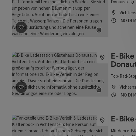
Donausteigra
Vichtens
Öffnung
Mon
D
MO
DI
M
Beitrag merken
: Donausteigrastplatz Teich
Copyright öff
E-Bike
Donaut
Top-Rad-Stop
Vichtens
Beitrag merken
: E-Bike Ladestation Gästehaus Donaut
Öffnung
Mon
D
MO
DI
M
Copyright öff
E-Bike
Mit dem e-Bi