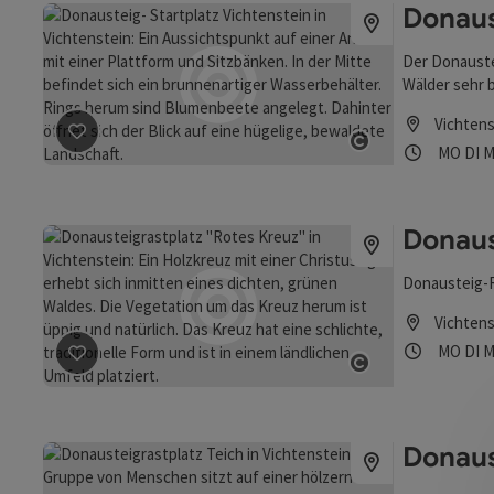
Donaus
Der Donaustei
Wälder sehr b
Vichtens
Öffnung
Mon
D
MO
DI
M
Beitrag merken
: Donausteig- Startplatz Vichtenstein
Copyright öff
Donaus
Donausteig-R
Vichtens
Öffnung
Mon
D
MO
DI
M
Beitrag merken
: Donausteigrastplatz "Rotes Kreuz"
Copyright öff
Donaus