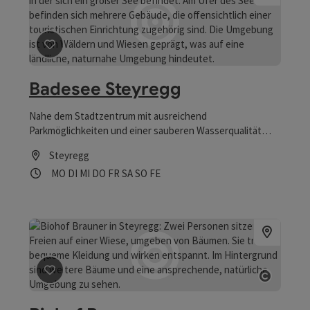
Beitrag merken
: Badesee Steyregg
Badesee Steyregg
Nahe dem Stadtzentrum mit ausreichend
Parkmöglichkeiten und einer sauberen Wasserqualität
lockt er Besucher aus nah und fern. Natürlich steht der
Steyregg
Badesee im Winter auch für den Eisstocksport und die
Öffnungszeiten
Montag geöffnet
Dienstag geöffnet
Mittwoch geöffnet
Donnerstag geöffnet
Freitag geöffnet
Samstag geöffnet
Sonntag geöffnet
Feiertag geöffnet
MO
DI
MI
DO
FR
SA
SO
FE
Eisläufer zur Verfügung.
Beitrag merken
: Biohof Brauner
Copyrig