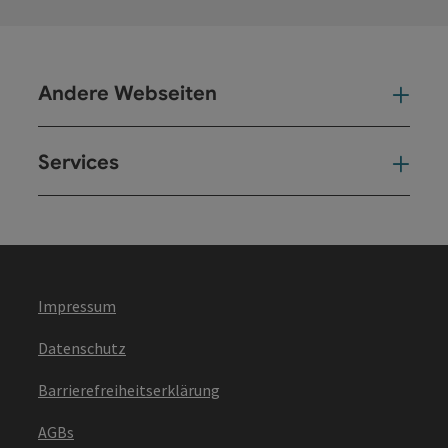
Andere Webseiten
And
Services
Ser
Impressum
Datenschutz
Barrierefreiheitserklärung
AGBs