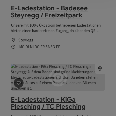
E-Ladestation - Badesee
Steyregg / Freizeitpark
Unsere mit 100% Ökostrom betriebenen Ladestationen
bieten einen barrierefreien Zugang, dh. über den QR-
Code vor Ort kann auch mittels Kreditkarte bezahlt
Steyregg
werden – man benötigt weder eine Ladekarte noch ist
Öffnungszeiten
Montag geöffnet
Dienstag geöffnet
Mittwoch geöffnet
Donnerstag geöffnet
Freitag geöffnet
Samstag geöffnet
Sonntag geöffnet
Feiertag geöffnet
MO
DI
MI
DO
FR
SA
SO
FE
eine Registrierung notwendig. Natürlich besteht auch die
Möglichkeit, mittels ELLA-Ladekarte (www.ella.at) oder
EMC-Ladekarte des ElektroMobilitätsClub Österreich
(www.emcaustria.at) zu laden.
Beitrag merken
: E-Ladestation - KiGa Plesching / TC P
E-Ladestation - KiGa
Plesching / TC Plesching