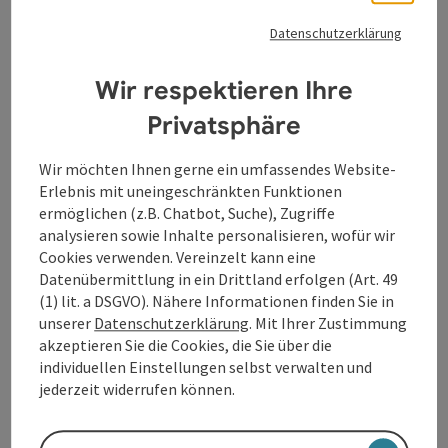
EMC-Ladekarte des ElektroMobilitätsClub Österreich
(www.emcaustria.at) zu laden.
Datenschutzerklärung
Wir respektieren Ihre
Privatsphäre
Beitrag merken
: E-Ladestation - Schulzentrum Steyre
E-Ladestation - Schulzentrum
Wir möchten Ihnen gerne ein umfassendes Website-
Erlebnis mit uneingeschränkten Funktionen
Steyregg
ermöglichen (z.B. Chatbot, Suche), Zugriffe
analysieren sowie Inhalte personalisieren, wofür wir
Unsere mit 100% Ökostrom betriebenen Ladestationen
Cookies verwenden. Vereinzelt kann eine
bieten einen barrierefreien Zugang, dh. über den QR-
Datenübermittlung in ein Drittland erfolgen (Art. 49
Code vor Ort kann auch mittels Kreditkarte bezahlt
Steyregg
(1) lit. a DSGVO). Nähere Informationen finden Sie in
werden – man benötigt weder eine Ladekarte noch ist
Öffnungszeiten
Montag geöffnet
Dienstag geöffnet
Mittwoch geöffnet
Donnerstag geöffnet
Freitag geöffnet
Samstag geöffnet
Sonntag geöffnet
Feiertag geöffnet
MO
DI
MI
DO
FR
SA
SO
FE
unserer
Datenschutzerklärung
. Mit Ihrer Zustimmung
eine Registrierung notwendig. Natürlich besteht auch die
Möglichkeit, mittels ELLA-Ladekarte (www.ella.at) oder
akzeptieren Sie die Cookies, die Sie über die
EMC-Ladekarte des ElektroMobilitätsClub Österreich
individuellen Einstellungen selbst verwalten und
(www.emcaustria.at) zu laden.
jederzeit widerrufen können.