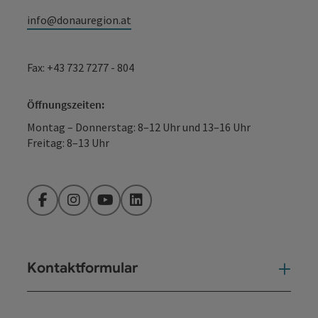
info@donauregion.at
Fax: +43 732 7277 - 804
Öffnungszeiten:
Montag – Donnerstag: 8–12 Uhr und 13–16 Uhr
Freitag: 8–13 Uhr
Facebook
Instagram
YouTube
LinkedIn
Kontaktformular
Kont