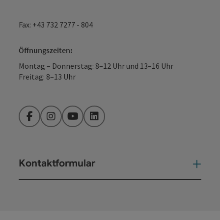
Fax: +43 732 7277 - 804
Öffnungszeiten:
Montag – Donnerstag: 8–12 Uhr und 13–16 Uhr
Freitag: 8–13 Uhr
Facebook
Instagram
YouTube
LinkedIn
Kontaktformular
Kont