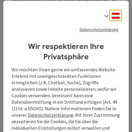
Grabsteine, Gestecke und Kerzen passen nicht in das
natürliche Waldbild. Wildblumen, buntes Laub, Farne,
Deuts
Moose und Schnee schmücken jahreszeitlich passend die
Sprach
Beitrag merken
: Klamschlucht
Gräber unter den Bäumen. So werden sie zu individuellen
Copyrig
Orten des Erinnerns und Gedenkens.
Datenschutzerklärung
Klamschlucht
Die Klamschlucht war über Jahrhunderte eine
Wir respektieren Ihre
wirtschaftliche Lebensader in unserer Region. Säger,
Privatsphäre
Müller, Schmiede und Köhler nutzten die Kraft des
Klam
Wassers und es herrschte reges Leben und Treiben
Öffnungszeiten
Montag geöffnet
Dienstag geöffnet
Mittwoch geöffnet
Donnerstag geöffnet
Freitag geöffnet
Samstag geöffnet
Sonntag geöffnet
Feiertag geöffnet
MO
DI
MI
DO
FR
SA
SO
FE
zwischen den steilen Abhängen und Felsen unterhalb der
Wir möchten Ihnen gerne ein umfassendes Website-
Burg Clam.
Erlebnis mit uneingeschränkten Funktionen
ermöglichen (z.B. Chatbot, Suche), Zugriffe
analysieren sowie Inhalte personalisieren, wofür wir
Cookies verwenden. Vereinzelt kann eine
Datenübermittlung in ein Drittland erfolgen (Art. 49
(1) lit. a DSGVO). Nähere Informationen finden Sie in
unserer
Datenschutzerklärung
. Mit Ihrer Zustimmung
akzeptieren Sie die Cookies, die Sie über die
individuellen Einstellungen selbst verwalten und