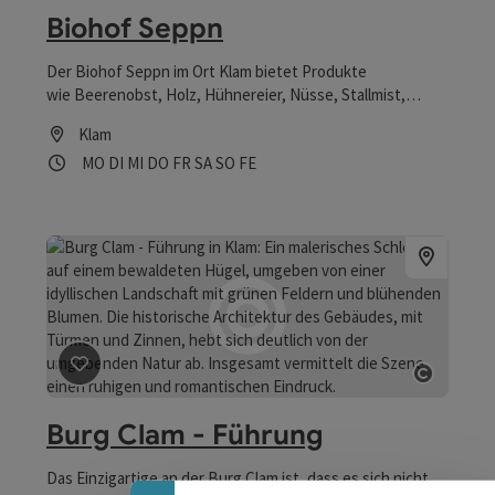
Biohof Seppn
Der Biohof Seppn im Ort Klam bietet Produkte
wie Beerenobst, Holz, Hühnereier, Nüsse, Stallmist,
Steinobst, Teigwaren, Tierfutter, Wirtschaftsobst zum
Klam
Ab-Hof-Verkauf an.
Öffnungszeiten
Montag geöffnet
Dienstag geöffnet
Mittwoch geöffnet
Donnerstag geöffnet
Freitag geöffnet
Samstag geöffnet
Sonntag geöffnet
Feiertag geöffnet
MO
DI
MI
DO
FR
SA
SO
FE
Beitrag merken
: Burg Clam - Führung
Copyrig
Burg Clam - Führung
Das Einzigartige an der Burg Clam ist, dass es sich nicht