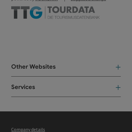
Other Websites
Oth
Services
Ser
Company details