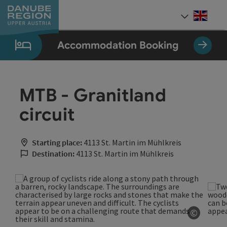
Accesskey
Accesskey
Accesskey
Accesskey
Accesskey
[0]
[1]
[2]
[5]
[7]
Engli
Select
Accommodation Booking
MTB - Granitland
circuit
Starting place:
4113 St. Martin im Mühlkreis
Destination:
4113 St. Martin im Mühlkreis
©
Open co