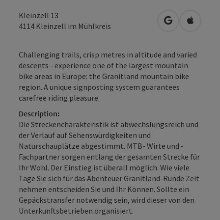
Kleinzell 13
open in Googl
Open in
4114
Kleinzell im Mühlkreis
Challenging trails, crisp metres in altitude and varied
descents - experience one of the largest mountain
bike areas in Europe: the Granitland mountain bike
region. A unique signposting system guarantees
carefree riding pleasure.
Description:
Die Streckencharakteristik ist abwechslungsreich und
der Verlauf auf Sehenswürdigkeiten und
Naturschauplätze abgestimmt. MTB- Wirte und -
Fachpartner sorgen entlang der gesamten Strecke für
Ihr Wohl. Der Einstieg ist überall möglich. Wie viele
Tage Sie sich für das Abenteuer Granitland-Runde Zeit
nehmen entscheiden Sie und Ihr Können. Sollte ein
Gepäckstransfer notwendig sein, wird dieser von den
Unterkunftsbetrieben organisiert.