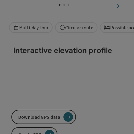
next sli
Multi-day tour
Circular route
Possible a
Interactive elevation profile
Download GPS data