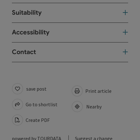
Suitability
Accessibility
Contact
save post
Print article
Go to shortlist
Nearby
Create PDF
powered by
TOURDATA
Suggest a change