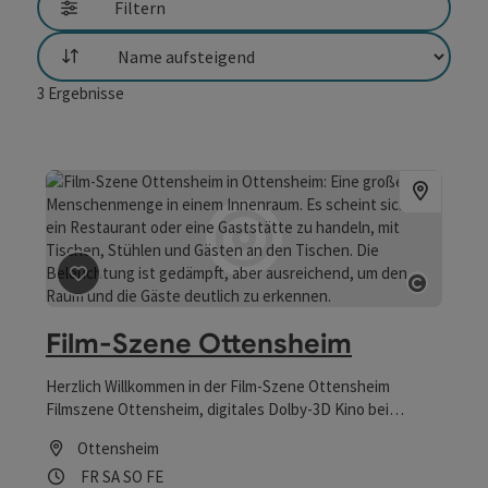
Filtern
Sortierung
3
Ergebnisse
Beitrag merken
: Film-Szene Ottensheim
Copyrig
Film-Szene Ottensheim
Herzlich Willkommen in der Film-Szene Ottensheim
Filmszene Ottensheim, digitales Dolby-3D Kino bei
Tisch/Couch
Ottensheim
Öffnungszeiten
Freitag geöffnet
Samstag geöffnet
Sonntag geöffnet
Feiertag geöffnet
FR
SA
SO
FE