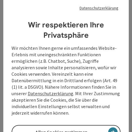
jährlich ein Musikfestival abseits des Mainstreams.
Datenschutzerklärung
Ottensheim
Öffnungszeiten
Wir respektieren Ihre
Privatsphäre
Wir möchten Ihnen gerne ein umfassendes Website-
Erlebnis mit uneingeschränkten Funktionen
ermöglichen (z.B. Chatbot, Suche), Zugriffe
analysieren sowie Inhalte personalisieren, wofür wir
Cookies verwenden. Vereinzelt kann eine
Datenübermittlung in ein Drittland erfolgen (Art. 49
(1) lit. a DSGVO). Nähere Informationen finden Sie in
unserer
Datenschutzerklärung
. Mit Ihrer Zustimmung
akzeptieren Sie die Cookies, die Sie über die
individuellen Einstellungen selbst verwalten und
Beitrag merken
: theater tabor
Copyrig
jederzeit widerrufen können.
theater tabor