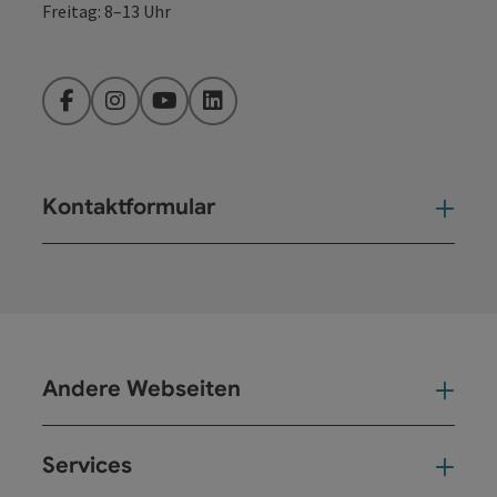
Freitag: 8–13 Uhr
Facebook
Instagram
YouTube
LinkedIn
Kontaktformular
Kont
Andere Webseiten
And
Services
Ser