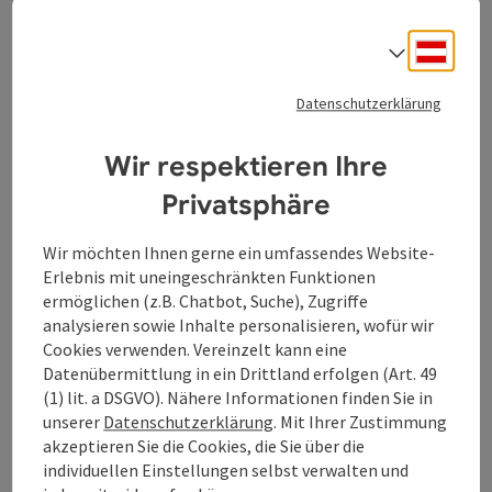
Mitwirkende Künstler:innen:
Hermann Eckerstorfer
(Malerei, Skulptur), Josef Eibl (Malerei, Texte),
Deuts
Sprach
Elisabeth Falkinger (Installationen, Objekte,
Fotografie), Sonja Girlinger (Malerei), Erwin
Datenschutzerklärung
Hochedlinger (Malerei), Nicole Kudla (Objekte), Willi
Tanzer (Malerei, Objekte), Elfriede Ruprecht-Porod
(Keramik, Malerei, Objekte), Wolf Ruprecht (Malerei),
Wir respektieren Ihre
Gerhard Wöß (Malerei)
Privatsphäre
Am 31. Juli fällt mit der Ausstellungseröffnung Erwin
Tanzer und Willi Hochedlinger der Startschuss für die
Wir möchten Ihnen gerne ein umfassendes Website-
„2er Vernissagen“. Bis 15. November wird das Haus
Erlebnis mit uneingeschränkten Funktionen
jeweils drei Wochen lang von zwei Künstler:innen
ermöglichen (z.B. Chatbot, Suche), Zugriffe
bespielt.
analysieren sowie Inhalte personalisieren, wofür wir
Cookies verwenden. Vereinzelt kann eine
Öffnungszeiten: 17. Mai bis 15. November, jeweils Sa
Datenübermittlung in ein Drittland erfolgen (Art. 49
und So, 14 - 17 Uhr und nach telefon. Vereinbarung
(1) lit. a DSGVO). Nähere Informationen finden Sie in
Kontakt Andrea Zaglmair : +43 676 4302350
unserer
Datenschutzerklärung
. Mit Ihrer Zustimmung
akzeptieren Sie die Cookies, die Sie über die
Ein Projekt der communale oö 2026.
individuellen Einstellungen selbst verwalten und