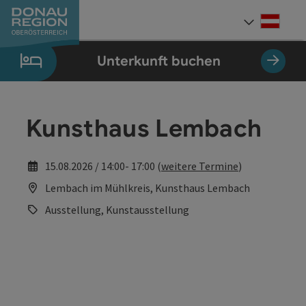
Accesskey
Accesskey
Accesskey
Accesskey
Accesskey
Accesskey
Zum Inhalt
Zur Navigation
Zum Seitenanfang
Zur Kontaktseite
Zum Impressum
Zur Startseite
[0]
[7]
[1]
[5]
[3]
[2]
Deut
Sprach
Unterkunft buchen
Kunsthaus Lembach
15.08.2026 / 14:00- 17:00 (
weitere Termine
)
Lembach im Mühlkreis, Kunsthaus Lembach
Ausstellung, Kunstausstellung